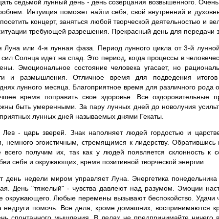
ать седьмой лунный день - день созерцания возвышенного. Очень 
роблем. Интуиция поможет найти себя, свой внутренний и духовн
 посетить концерт, заняться любой творческой деятельностью и ве
ситуации требующей разрешения. Прекрасный день для передачи 
Луна или 4-я лунная фаза. Период лунного цикла от 3-й лунной
сил Солнца идет на спад. Это период, когда процессы в человече
ны. Эмоциональное состояние человека угасает, но рациона
ти и размышления. Отличное время для подведения итого
нях лунного месяца. Благоприятное время для различного рода 
чшее время поправить свое здоровье. Все оздоровительные п
лжны быть умеренными. За пару лунных дней до новолуния усильте
оприятных лунных дней называемых днями Гекаты.
 Лев - царь зверей. Знак наполняет людей гордостью и царств
, немного эгоистичным, стремящимся к лидерству. Обратившись 
е всего получим их, так как у людей появляется склонность к 
бви себя и окружающих, время позитивной творческой энергии.
т день недели миром управляет Луна. Энергетика понедельника 
я. День "тяжелый" - чувства давлеют над разумом. Эмоции нас
е окружающего. Любые перемены вызывают беспокойство. Удачи 
 а недруги помочь. Все дела, кроме домашних, воспринимаются кр
день спонтанного мышления. В делах не предпринимайте ничего 