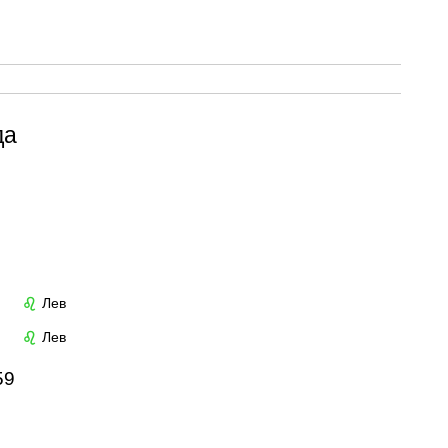
да
Лев
♌
Лев
♌
59