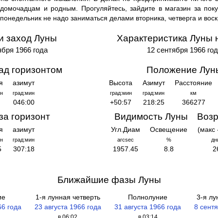
домочадцам и родным. Прогуляйтесь, зайдите в магазин за пок
 понедельник не надо заниматься делами вторника, четверга и вос
и заход Луны
Характеристика Луны 
ября 1966 года
12 сентября 1966 го
ад горизонтом
Положение Лун
я
азимут
Высота
Азимут
Расстояние
н
град:мин
град:мин
град:мин
км
046:00
+50:57
218:25
366277
за горизонт
Видимость Луны
Возр
я
азимут
Угл.Диам
Освещение
(макс 
н
град:мин
arcsec
%
дн
5
307:18
1957.45
8.8
2
Ближайшие фазы Луны
ие
1-я лунная четверть
Полнолуние
3-я лу
66 года
23 августа 1966 года
31 августа 1966 года
8 сент
в 06:02
в 03:14