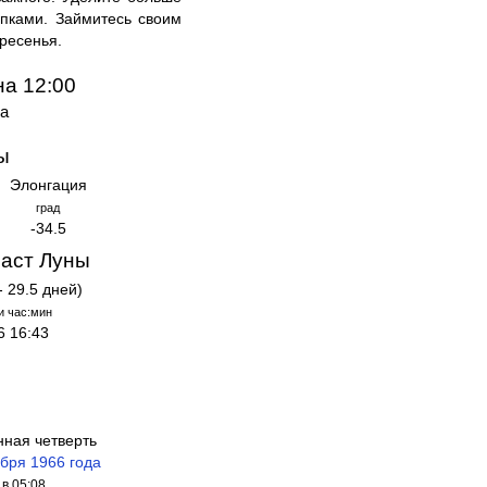
упками. Займитесь своим
кресенья.
на 12:00
да
ы
Элонгация
град
-34.5
аст Луны
- 29.5 дней)
и час:мин
6 16:43
нная четверть
ября 1966 года
в 05:08