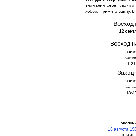
внимания себе, своими 
хобби. Примите ванну. В
Восход 
12 сент
Восход н
врем
час:ми
1:21
Заход 
врем
час:ми
18:4
Новолун
16 августа 19
в 14:48