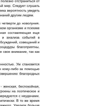
полезно отстраниться от
ый мир. Следует слушать
лика вероятность увидеть
знаний другим людям.
 четверти до новолуния.
ском организме и психике
льная составляющая еще
в и анализа событий в
обсуждений, совещаний и
роцедуры благоприятны.
 свое внимание, так как
енностью. Ум становится
к кому-либо за помощью
совершению благородных
- женская, беспокойная,
троены на поэтическое и
чередуются с неудачами.
итически. В то же время
важного. Уделите больше