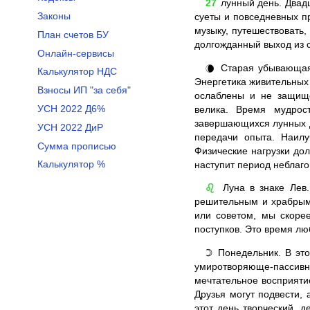
27
лунный день. Двадц
Законы
суеты и повседневных п
музыку, путешествовать,
План счетов БУ
долгожданный выход из 
Онлайн-сервисы
Старая убывающая 
🌘
Калькулятор НДС
Энергетика живительных 
Взносы ИП "за себя"
ослаблены и не защище
УСН 2022 Д6%
велика. Время мудрос
завершающихся лунных д
УСН 2022 ДиР
передачи опыта. Наилу
Сумма прописью
Физические нагрузки до
Калькулятор %
наступит период неблаг
Луна в знаке Лев.
♌
решительным и храбрым
или советом, мы скоре
поступков. Это время лю
Понедельник. В это
☽
умиротворяюще-пассивна
мечтательное восприяти
Друзья могут подвести,
этот день творческий, 