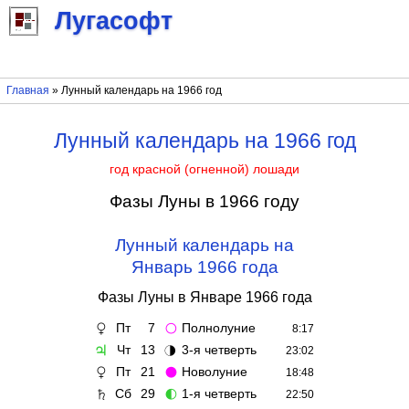
Лугасофт
Главная
» Лунный календарь на 1966 год
Лунный календарь на 1966 год
год красной (огненной) лошади
Фазы Луны в 1966 году
Лунный календарь на
Январь 1966 года
Фазы Луны в Январе 1966 года
Пт
7
Полнолуние
♀
🌕
8:17
Чт
13
3-я четверть
♃
🌗
23:02
Пт
21
Новолуние
♀
🌑
18:48
Сб
29
1-я четверть
♄
🌓
22:50