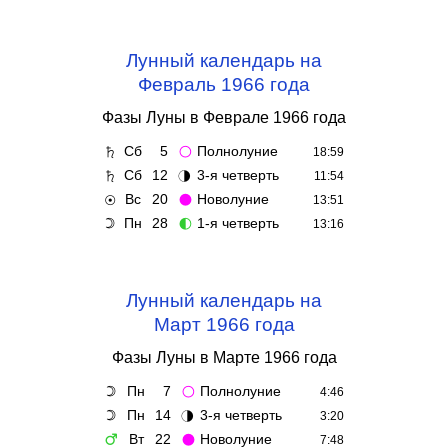
Лунный календарь на
Февраль 1966 года
Фазы Луны в Феврале 1966 года
Сб
5
Полнолуние
♄
🌕
18:59
Сб
12
3-я четверть
♄
🌗
11:54
Вс
20
Новолуние
☉
🌑
13:51
Пн
28
1-я четверть
☽
🌓
13:16
Лунный календарь на
Март 1966 года
Фазы Луны в Марте 1966 года
Пн
7
Полнолуние
☽
🌕
4:46
Пн
14
3-я четверть
☽
🌗
3:20
Вт
22
Новолуние
♂
🌑
7:48