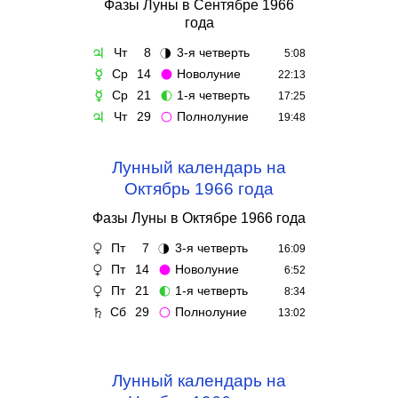
Фазы Луны в Сентябре 1966
года
Чт
8
3-я четверть
♃
🌗
5:08
Ср
14
Новолуние
☿
🌑
22:13
Ср
21
1-я четверть
☿
🌓
17:25
Чт
29
Полнолуние
♃
🌕
19:48
Лунный календарь на
Октябрь 1966 года
Фазы Луны в Октябре 1966 года
Пт
7
3-я четверть
♀
🌗
16:09
Пт
14
Новолуние
♀
🌑
6:52
Пт
21
1-я четверть
♀
🌓
8:34
Сб
29
Полнолуние
♄
🌕
13:02
Лунный календарь на