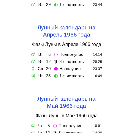
Вт
29
1-я четверть
♂
🌓
23:44
Лунный календарь на
Апрель 1966 года
Фазы Луны в Апреле 1966 года
Вт
5
Полнолуние
♂
🌕
14:14
Вт
12
3-я четверть
♂
🌗
20:29
Ср
20
Новолуние
☿
🌑
23:37
Чт
28
1-я четверть
♃
🌓
6:49
Лунный календарь на
Май 1966 года
Фазы Луны в Мае 1966 года
Чт
5
Полнолуние
♃
🌕
0:01
Чт
12
3-я четверть