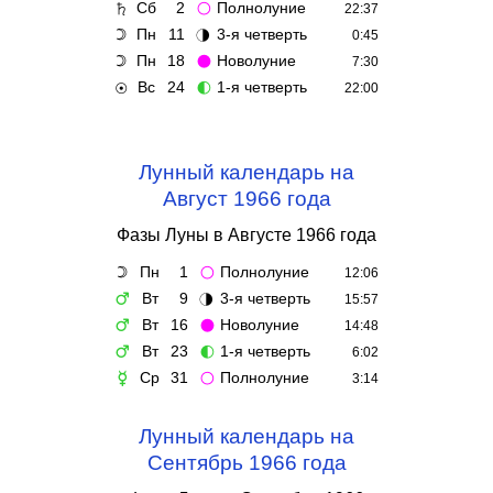
Сб
2
Полнолуние
♄
🌕
22:37
Пн
11
3-я четверть
☽
🌗
0:45
Пн
18
Новолуние
☽
🌑
7:30
Вс
24
1-я четверть
☉
🌓
22:00
Лунный календарь на
Август 1966 года
Фазы Луны в Августе 1966 года
Пн
1
Полнолуние
☽
🌕
12:06
Вт
9
3-я четверть
♂
🌗
15:57
Вт
16
Новолуние
♂
🌑
14:48
Вт
23
1-я четверть
♂
🌓
6:02
Ср
31
Полнолуние
☿
🌕
3:14
Лунный календарь на
Сентябрь 1966 года