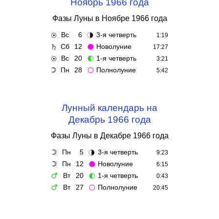
Ноябрь 1966 года
Фазы Луны в Ноябре 1966 года
Вс
6
3-я четверть
☉
🌗
1:19
Сб
12
Новолуние
♄
🌑
17:27
Вс
20
1-я четверть
☉
🌓
3:21
Пн
28
Полнолуние
☽
🌕
5:42
Лунный календарь на
Декабрь 1966 года
Фазы Луны в Декабре 1966 года
Пн
5
3-я четверть
☽
🌗
9:23
Пн
12
Новолуние
☽
🌑
6:15
Вт
20
1-я четверть
♂
🌓
0:43
Вт
27
Полнолуние
♂
🌕
20:45