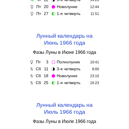
♃
🌗
14:20
Пт
20
Новолуние
♀
🌑
12:44
Пт
27
1-я четверть
♀
🌓
11:51
Лунный календарь на
Июнь 1966 года
Фазы Луны в Июне 1966 года
Пт
3
Полнолуние
♀
🌕
10:41
Сб
11
3-я четверть
♄
🌗
8:00
Сб
18
Новолуние
♄
🌑
23:10
Сб
25
1-я четверть
♄
🌓
16:23
Лунный календарь на
Июль 1966 года
Фазы Луны в Июле 1966 года