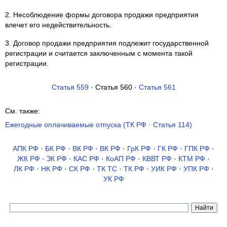
2. Несоблюдение формы договора продажи предприятия
влечет его недействительность.
3. Договор продажи предприятия подлежит государственной
регистрации и считается заключенным с момента такой
регистрации.
Статья 559
· Статья 560 ·
Статья 561
См. также:
Ежегодные оплачиваемые отпуска (ТК РФ · Статья 114)
АПК РФ
·
БК РФ
·
ВК РФ
·
ВК РФ
·
ГрК РФ
·
ГК РФ
·
ГПК РФ
·
ЖК РФ
·
ЗК РФ
·
КАС РФ
·
КоАП РФ
·
КВВТ РФ
·
КТМ РФ
·
ЛК РФ
·
НК РФ
·
СК РФ
·
ТК TC
·
ТК РФ
·
УИК РФ
·
УПК РФ
·
УК РФ