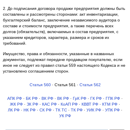
2. До подписания договора продажи предприятия должны быть
составлены и рассмотрены сторонами: акт инвентаризации,
бухгалтерский баланс, заключение независимого аудитора о
составе и стоимости предприятия, а также перечень всех
долгов (обязательств), включаемых в состав предприятия, с
указанием кредиторов, характера, размера и сроков их
требований.
Имущество, права и обязанности, указанные в названных
документах, подлежат передаче продавцом покупателю, если
иное не следует из правил статьи 559 настоящего Кодекса и не
установлено соглашением сторон.
Статья 560
· Статья 561 ·
Статья 562
АПК РФ
·
БК РФ
·
ВК РФ
·
ВК РФ
·
ГрК РФ
·
ГК РФ
·
ГПК РФ
·
ЖК РФ
·
ЗК РФ
·
КАС РФ
·
КоАП РФ
·
КВВТ РФ
·
КТМ РФ
·
ЛК РФ
·
НК РФ
·
СК РФ
·
ТК TC
·
ТК РФ
·
УИК РФ
·
УПК РФ
·
УК РФ