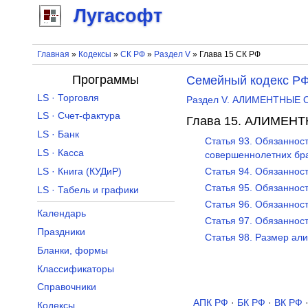
Лугасофт
Главная
»
Кодексы
»
СК РФ
»
Раздел V
» Глава 15 СК РФ
Программы
Семейный кодекс Р
LS · Торговля
Раздел V. АЛИМЕНТНЫЕ
LS · Счет-фактура
Глава 15. АЛИМЕН
LS · Банк
Статья 93. Обязаннос
LS · Касса
совершеннолетних бра
LS · Книга (КУДиР)
Статья 94. Обязаннос
Статья 95. Обязаннос
LS · Табель и графики
Статья 96. Обязаннос
Календарь
Статья 97. Обязаннос
Праздники
Статья 98. Размер ал
Бланки, формы
Классификаторы
Справочники
АПК РФ
·
БК РФ
·
ВК РФ
Кодексы