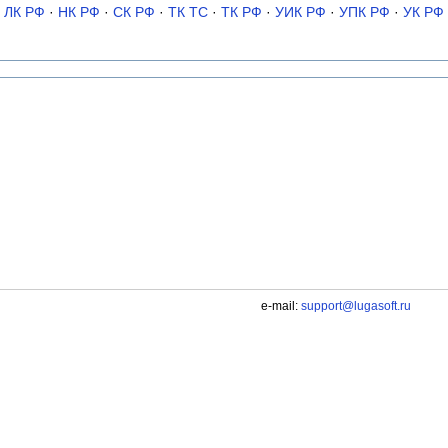
ЛК РФ
·
НК РФ
·
СК РФ
·
ТК TC
·
ТК РФ
·
УИК РФ
·
УПК РФ
·
УК РФ
e-mail:
support@lugasoft.ru