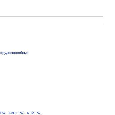
нетрудоспособных
 РФ
·
КВВТ РФ
·
КТМ РФ
·