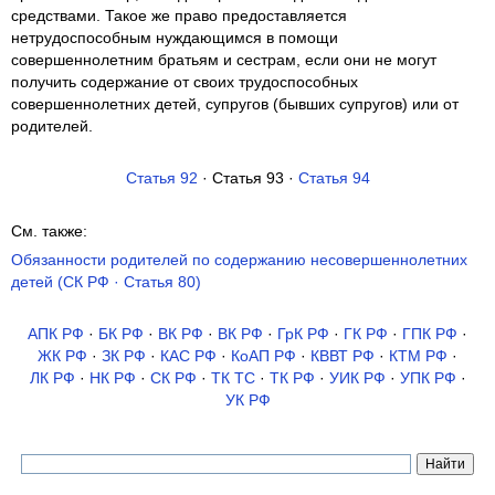
средствами. Такое же право предоставляется
нетрудоспособным нуждающимся в помощи
совершеннолетним братьям и сестрам, если они не могут
получить содержание от своих трудоспособных
совершеннолетних детей, супругов (бывших супругов) или от
родителей.
Статья 92
· Статья 93 ·
Статья 94
См. также:
Обязанности родителей по содержанию несовершеннолетних
детей (СК РФ · Статья 80)
АПК РФ
·
БК РФ
·
ВК РФ
·
ВК РФ
·
ГрК РФ
·
ГК РФ
·
ГПК РФ
·
ЖК РФ
·
ЗК РФ
·
КАС РФ
·
КоАП РФ
·
КВВТ РФ
·
КТМ РФ
·
ЛК РФ
·
НК РФ
·
СК РФ
·
ТК TC
·
ТК РФ
·
УИК РФ
·
УПК РФ
·
УК РФ