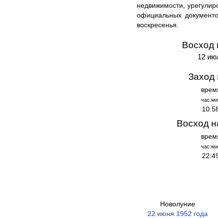
недвижимости, урегули
официальных документо
воскресенья.
Восход 
12 ию
Заход 
врем
час:ми
10:5
Восход н
врем
час:ми
22:4
Новолуние
22 июня 1952 года