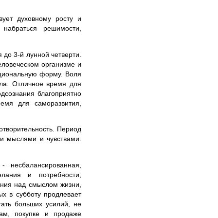
вует духовному росту и
 набраться решимости,
до 3-й лунной четверти.
еловеческом организме и
ациональную форму. Воля
ла. Отличное время для
одсознания благоприятно
емя для саморазвития,
отворительность. Период
и мыслями и чувствами.
- несбалансированная,
елания и потребности,
ения над смыслом жизни,
ых в субботу продлевает
гать больших усилий, не
там, покупке и продаже