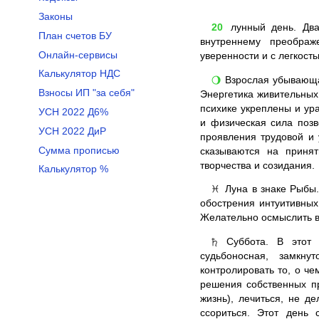
Законы
20
лунный день. Два
План счетов БУ
внутреннему преображ
Онлайн-сервисы
уверенности и с легкост
Калькулятор НДС
Взрослая убывающая
🌖
Взносы ИП "за себя"
Энергетика живительных
психике укреплены и ур
УСН 2022 Д6%
и физическая сила поз
УСН 2022 ДиР
проявления трудовой и 
Сумма прописью
сказываются на приня
творчества и созидания.
Калькулятор %
Луна в знаке Рыбы.
♓
обострения интуитивны
Желательно осмыслить в
Суббота. В этот д
♄
судьбоносная, замкну
контролировать то, о ч
решения собственных пр
жизнь), лечиться, не д
ссориться. Этот день 