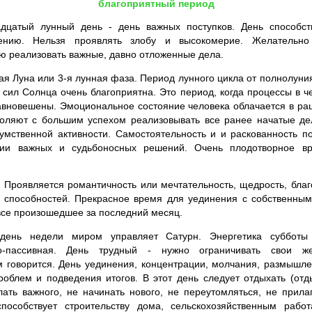
благоприятный период
дцатый лунный день - день важных поступков. День способст
ению. Нельзя проявлять злобу и высокомерие. Желательно
ью реализовать важные, давно отложенные дела.
 Луна или 3-я лунная фаза. Период лунного цикла от полнолуния 
 сил Солнца очень благоприятна. Это период, когда процессы в ч
авновешены. Эмоциональное состояние человека облачается в р
воляют с большим успехом реализовывать все ранее начатые де
умственной активности. Самостоятельность и и раскованность п
тии важных и судьбоносных решений. Очень плодотворное вр
 Проявляется романтичность или мечтательность, щедрость, благ
х способностей. Прекрасное время для уединения с собственным
се произошедшее за последний месяц.
ень недели миром управляет Сатурн. Энергетика субботы 
то-пассивная. День трудный - нужно ограничивать свои ж
ем говорится. День уединения, концентрации, молчания, размышл
облем и подведения итогов. В этот день следует отдыхать (отд
елать важного, не начинать нового, не переутомляться, не прила
способствует строительству дома, сельскохозяйственным рабо