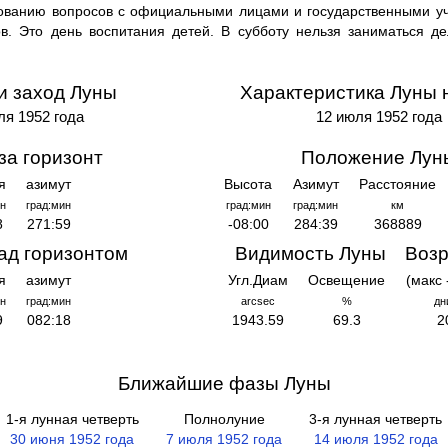
рованию вопросов с официальными лицами и государственными у
в. Это день воспитания детей. В субботу нельзя заниматься де
и заход Луны
Характеристика Луны 
ля 1952 года
12 июля 1952 года
за горизонт
Положение Лун
я
азимут
Высота
Азимут
Расстояние
н
град:мин
град:мин
град:мин
км
8
271:59
-08:00
284:39
368889
ад горизонтом
Видимость Луны
Возр
я
азимут
Угл.Диам
Освещение
(макс 
н
град:мин
arcsec
%
дн
9
082:18
1943.59
69.3
2
Ближайшие фазы Луны
1-я лунная четверть
Полнолуние
3-я лунная четверть
30 июня 1952 года
7 июля 1952 года
14 июля 1952 года