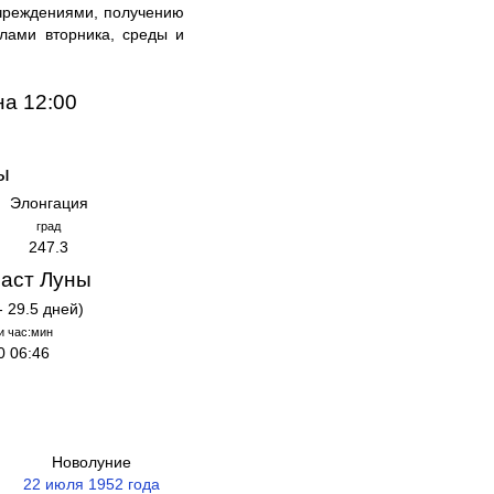
чреждениями, получению
лами вторника, среды и
на 12:00
ы
Элонгация
град
247.3
аст Луны
- 29.5 дней)
и час:мин
0 06:46
Новолуние
22 июля 1952 года