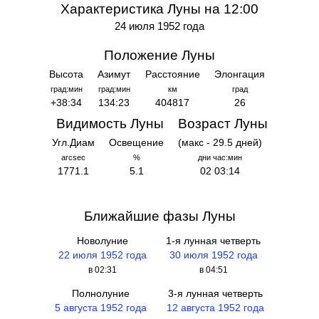
Характеристика Луны на 12:00
24 июля 1952 года
Положение Луны
Высота
Азимут
Расстояние
Элонгация
град:мин
град:мин
км
град
+38:34
134:23
404817
26
Видимость Луны
Возраст Луны
Угл.Диам
Освещение
(макс - 29.5 дней)
arcsec
%
дни час:мин
1771.1
5.1
02 03:14
Ближайшие фазы Луны
Новолуние
1-я лунная четверть
22 июля 1952 года
30 июля 1952 года
в 02:31
в 04:51
Полнолуние
3-я лунная четверть
5 августа 1952 года
12 августа 1952 года