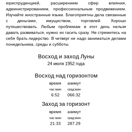
юриспруденцией, расширением сфер влияния,
администрированием, профессиональным продвижением.
Изучайте иностранные языки. Благоприятны дела связанные
с деньгами, имуществом, торговлей. Хорошо
путешествовать. Любым проблемам в этот день нельзя
давать развиваться, нужно их гасить сразу. Не стремитесь на
себя брать лидерство. В четверг не надо заниматься делами
понедельника, среды и субботы.
Восход и заход Луны
24 июля 1952 года
Восход над горизонтом
время
азимут
час:мин
град:мин
6:52
066:32
Заход за горизонт
время
азимут
час:мин
град:мин
21:33
287:29