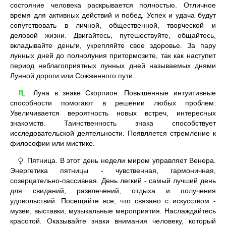
состояние человека раскрывается полностью. Отличное
время для активных действий и побед. Успех и удача будут
сопутствовать в личной, общественной, творческой и
деловой жизни. Двигайтесь, путешествуйте, общайтесь,
вкладывайте деньги, укрепляйте свое здоровье. За пару
лунных дней до полнолуния притормозите, так как наступит
период неблагоприятных лунных дней называемых днями
Лунной дороги или Сожженного пути.
Луна в знаке Скорпион. Повышенные интуитивные
♏
способности помогают в решении любых проблем.
Увеличивается вероятность новых встреч, интересных
знакомств. Таинственность знака способствует
исследовательской деятельности. Появляется стремление к
философии или мистике.
Пятница. В этот день недели миром управляет Венера.
♀
Энергетика пятницы - чувственная, гармоничная,
созерцательно-пассивная. День легкий - самый лучший день
для свиданий, развлечений, отдыха и получения
удовольствий. Посещайте все, что связано с искусством -
музеи, выставки, музыкальные мероприятия. Наслаждайтесь
красотой. Оказывайте знаки внимания человеку, который