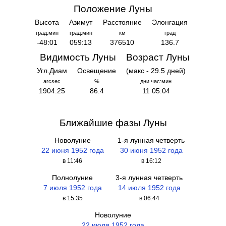
Положение Луны
Высота
Азимут
Расстояние
Элонгация
град:мин
град:мин
км
град
-48:01
059:13
376510
136.7
Видимость Луны
Возраст Луны
Угл.Диам
Освещение
(макс - 29.5 дней)
arcsec
%
дни час:мин
1904.25
86.4
11 05:04
Ближайшие фазы Луны
Новолуние
1-я лунная четверть
22 июня 1952 года
30 июня 1952 года
в 11:46
в 16:12
Полнолуние
3-я лунная четверть
7 июля 1952 года
14 июля 1952 года
в 15:35
в 06:44
Новолуние
22 июля 1952 года