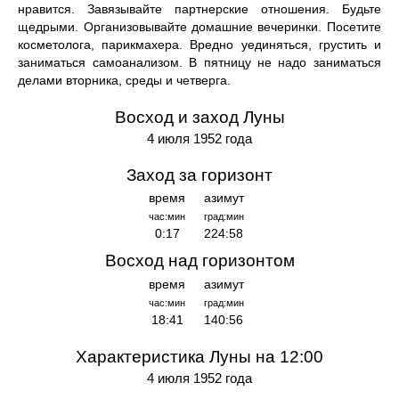
нравится. Завязывайте партнерские отношения. Будьте
щедрыми. Организовывайте домашние вечеринки. Посетите
косметолога, парикмахера. Вредно уединяться, грустить и
заниматься самоанализом. В пятницу не надо заниматься
делами вторника, среды и четверга.
Восход и заход Луны
4 июля 1952 года
Заход за горизонт
время
азимут
час:мин
град:мин
0:17
224:58
Восход над горизонтом
время
азимут
час:мин
град:мин
18:41
140:56
Характеристика Луны на 12:00
4 июля 1952 года