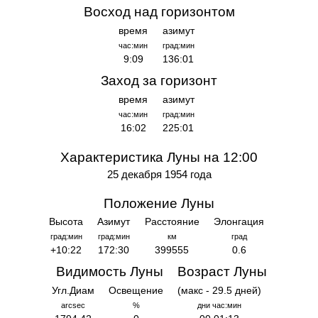
Восход над горизонтом
время
азимут
час:мин
град:мин
9:09
136:01
Заход за горизонт
время
азимут
час:мин
град:мин
16:02
225:01
Характеристика Луны на 12:00
25 декабря 1954 года
Положение Луны
Высота
Азимут
Расстояние
Элонгация
град:мин
град:мин
км
град
+10:22
172:30
399555
0.6
Видимость Луны
Возраст Луны
Угл.Диам
Освещение
(макс - 29.5 дней)
arcsec
%
дни час:мин