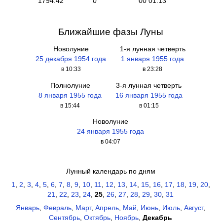
1794.42
0
00 01:13
Ближайшие фазы Луны
Новолуние
1-я лунная четверть
25 декабря 1954 года
1 января 1955 года
в 10:33
в 23:28
Полнолуние
3-я лунная четверть
8 января 1955 года
16 января 1955 года
в 15:44
в 01:15
Новолуние
24 января 1955 года
в 04:07
Лунный календарь по дням
1
,
2
,
3
,
4
,
5
,
6
,
7
,
8
,
9
,
10
,
11
,
12
,
13
,
14
,
15
,
16
,
17
,
18
,
19
,
20
,
21
,
22
,
23
,
24
,
25
,
26
,
27
,
28
,
29
,
30
,
31
Январь
,
Февраль
,
Март
,
Апрель
,
Май
,
Июнь
,
Июль
,
Август
,
Сентябрь
,
Октябрь
,
Ноябрь
,
Декабрь