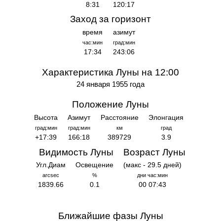
8:31
120:17
Заход за горизонт
время
азимут
час:мин
град:мин
17:34
243:06
Характеристика Луны на 12:00
24 января 1955 года
Положение Луны
Высота
Азимут
Расстояние
Элонгация
град:мин
град:мин
км
град
+17:39
166:18
389729
3.9
Видимость Луны
Возраст Луны
Угл.Диам
Освещение
(макс - 29.5 дней)
arcsec
%
дни час:мин
1839.66
0.1
00 07:43
Ближайшие фазы Луны