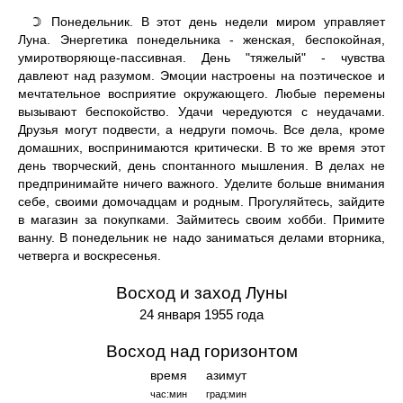
Понедельник. В этот день недели миром управляет
☽
Луна. Энергетика понедельника - женская, беспокойная,
умиротворяюще-пассивная. День "тяжелый" - чувства
давлеют над разумом. Эмоции настроены на поэтическое и
мечтательное восприятие окружающего. Любые перемены
вызывают беспокойство. Удачи чередуются с неудачами.
Друзья могут подвести, а недруги помочь. Все дела, кроме
домашних, воспринимаются критически. В то же время этот
день творческий, день спонтанного мышления. В делах не
предпринимайте ничего важного. Уделите больше внимания
себе, своими домочадцам и родным. Прогуляйтесь, зайдите
в магазин за покупками. Займитесь своим хобби. Примите
ванну. В понедельник не надо заниматься делами вторника,
четверга и воскресенья.
Восход и заход Луны
24 января 1955 года
Восход над горизонтом
время
азимут
час:мин
град:мин