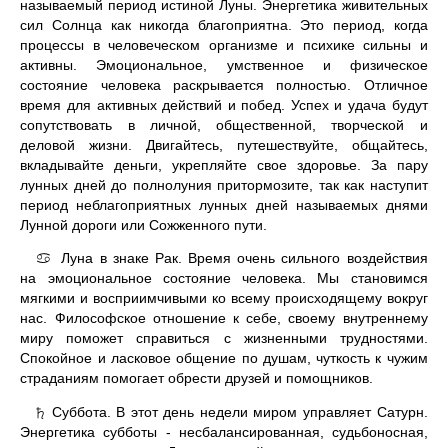
называемый период истиной Луны. Энергетика живительных
сил Солнца как никогда благоприятна. Это период, когда
процессы в человеческом организме и психике сильны и
активны. Эмоциональное, умственное и физическое
состояние человека раскрывается полностью. Отличное
время для активных действий и побед. Успех и удача будут
сопутствовать в личной, общественной, творческой и
деловой жизни. Двигайтесь, путешествуйте, общайтесь,
вкладывайте деньги, укрепляйте свое здоровье. За пару
лунных дней до полнолуния притормозите, так как наступит
период неблагоприятных лунных дней называемых днями
Лунной дороги или Сожженного пути.
Луна в знаке Рак. Время очень сильного воздействия
♋
на эмоциональное состояние человека. Мы становимся
мягкими и восприимчивыми ко всему происходящему вокруг
нас. Философское отношение к себе, своему внутреннему
миру поможет справиться с жизненными трудностями.
Спокойное и ласковое общение по душам, чуткость к чужим
страданиям помогает обрести друзей и помощников.
Суббота. В этот день недели миром управляет Сатурн.
♄
Энергетика субботы - несбалансированная, судьбоносная,