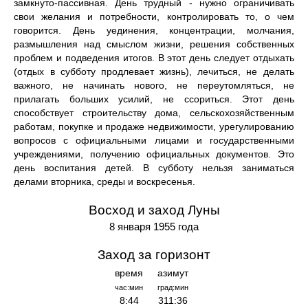
замкнуто-пассивная. День трудный - нужно ограничивать
свои желания и потребности, контролировать то, о чем
говорится. День уединения, концентрации, молчания,
размышления над смыслом жизни, решения собственных
проблем и подведения итогов. В этот день следует отдыхать
(отдых в субботу продлевает жизнь), лечиться, не делать
важного, не начинать нового, не переутомляться, не
прилагать больших усилий, не ссориться. Этот день
способствует строительству дома, сельскохозяйственным
работам, покупке и продаже недвижимости, урегулированию
вопросов с официальными лицами и государственными
учреждениями, получению официальных документов. Это
день воспитания детей. В субботу нельзя заниматься
делами вторника, среды и воскресенья.
Восход и заход Луны
8 января 1955 года
Заход за горизонт
время
азимут
час:мин
град:мин
8:44
311:36