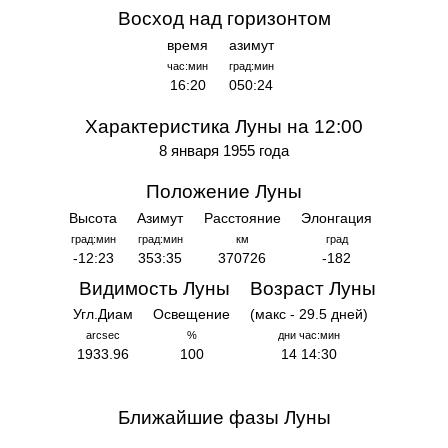
Восход над горизонтом
время
азимут
час:мин
град:мин
16:20
050:24
Характеристика Луны на 12:00
8 января 1955 года
Положение Луны
Высота
Азимут
Расстояние
Элонгация
град:мин
град:мин
км
град
-12:23
353:35
370726
-182
Видимость Луны
Возраст Луны
Угл.Диам
Освещение
(макс - 29.5 дней)
arcsec
%
дни час:мин
1933.96
100
14 14:30
Ближайшие фазы Луны