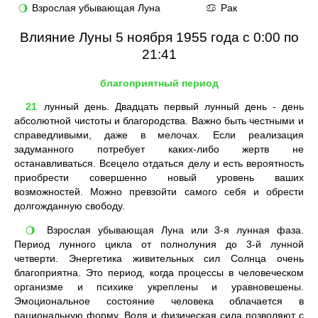
Взрослая убывающая Луна
Рак
🌖
♋
Влияние Луны 5 ноября 1955 года с 0:00 по
21:41
благоприятный период
21
лунный день. Двадцать первый лунный день - день
абсолютной чистоты и благородства. Важно быть честными и
справедливыми, даже в мелочах. Если реализация
задуманного потребует каких-либо жертв не
останавливаться. Всецело отдаться делу и есть вероятность
приобрести совершенно новый уровень ваших
возможностей. Можно превзойти самого себя и обрести
долгожданную свободу.
Взрослая убывающая Луна или 3-я лунная фаза.
🌖
Период лунного цикла от полнолуния до 3-й лунной
четверти. Энергетика живительных сил Солнца очень
благоприятна. Это период, когда процессы в человеческом
организме и психике укреплены и уравновешены.
Эмоциональное состояние человека облачается в
рациональную форму. Воля и физическая сила позволяют с