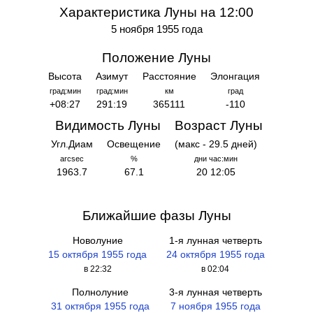
Характеристика Луны на 12:00
5 ноября 1955 года
Положение Луны
Высота
Азимут
Расстояние
Элонгация
град:мин
град:мин
км
град
+08:27
291:19
365111
-110
Видимость Луны
Возраст Луны
Угл.Диам
Освещение
(макс - 29.5 дней)
arcsec
%
дни час:мин
1963.7
67.1
20 12:05
Ближайшие фазы Луны
Новолуние
1-я лунная четверть
15 октября 1955 года
24 октября 1955 года
в 22:32
в 02:04
Полнолуние
3-я лунная четверть
31 октября 1955 года
7 ноября 1955 года