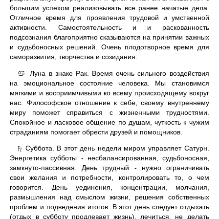
большим успехом реализовывать все ранее начатые дела.
Отличное время для проявления трудовой и умственной
активности. Самостоятельность и и раскованность
подсознания благоприятно сказываются на принятии важных
и судьбоносных решений. Очень плодотворное время для
саморазвития, творчества и созидания.
Луна в знаке Рак. Время очень сильного воздействия
♋
на эмоциональное состояние человека. Мы становимся
мягкими и восприимчивыми ко всему происходящему вокруг
нас. Философское отношение к себе, своему внутреннему
миру поможет справиться с жизненными трудностями.
Спокойное и ласковое общение по душам, чуткость к чужим
страданиям помогает обрести друзей и помощников.
Суббота. В этот день недели миром управляет Сатурн.
♄
Энергетика субботы - несбалансированная, судьбоносная,
замкнуто-пассивная. День трудный - нужно ограничивать
свои желания и потребности, контролировать то, о чем
говорится. День уединения, концентрации, молчания,
размышления над смыслом жизни, решения собственных
проблем и подведения итогов. В этот день следует отдыхать
(отдых в субботу продлевает жизнь), лечиться, не делать