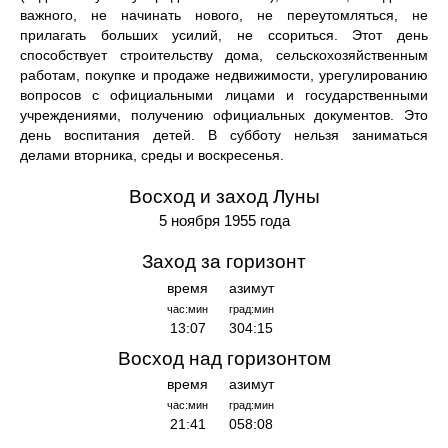
важного, не начинать нового, не переутомляться, не
прилагать больших усилий, не ссориться. Этот день
способствует строительству дома, сельскохозяйственным
работам, покупке и продаже недвижимости, урегулированию
вопросов с официальными лицами и государственными
учреждениями, получению официальных документов. Это
день воспитания детей. В субботу нельзя заниматься
делами вторника, среды и воскресенья.
Восход и заход Луны
5 ноября 1955 года
Заход за горизонт
время
азимут
час:мин
град:мин
13:07
304:15
Восход над горизонтом
время
азимут
час:мин
град:мин
21:41
058:08