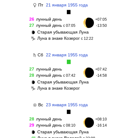
Пт
21 января 1955 года
♀
▉
26
лунный день
+07:05
27
лунный день
с 07:05
-13:50
Старая убывающая Луна
🌘
Луна в знаке Козерог
♑
с 12:22
Сб
22 января 1955 года
♄
▉
27
лунный день
+07:42
28
лунный день
с 07:42
-14:58
Старая убывающая Луна
🌘
Луна в знаке Козерог
♑
Вс
23 января 1955 года
☉
▉
28
лунный день
+08:10
29
лунный день
с 08:10
-16:14
Старая убывающая Луна
🌘