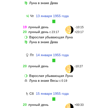
Луна в знаке Дева
♍
Чт
13 января 1955 года
♃
▉
19
лунный день
-10:15
20
лунный день
с 23:17
+23:17
Взрослая убывающая Луна
🌖
Луна в знаке Дева
♍
Пт
14 января 1955 года
♀
▉
20
лунный день
-10:27
Взрослая убывающая Луна
🌖
Луна в знаке Весы
♎
с 0:19
Сб
15 января 1955 года
♄
▉
20
лунный день
+00:33