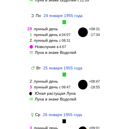
Луна в знаке Водолей
♒
с 22:09
Пн
24 января 1955 года
☽
▉
29
лунный день
+08:31
1
лунный день
в 04:07
-17:34
2
лунный день
с 08:31
Новолуние
🌑
в 4:07
Луна в знаке Водолей
♒
Вт
25 января 1955 года
♂
▉
2
лунный день
+08:47
3
лунный день
с 08:47
-18:55
Юная растущая Луна
🌒
Луна в знаке Водолей
♒
Ср
26 января 1955 года
☿
▉
3
лунный день
+09:01