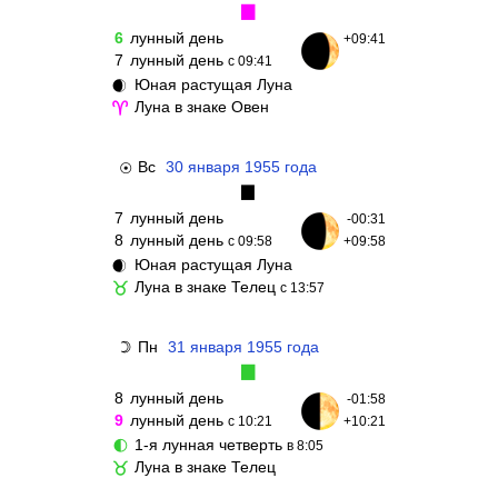
▉
6
лунный день
+09:41
7
лунный день
с 09:41
Юная растущая Луна
🌒
Луна в знаке Овен
♈
Вс
30 января 1955 года
☉
▉
7
лунный день
-00:31
8
лунный день
с 09:58
+09:58
Юная растущая Луна
🌒
Луна в знаке Телец
♉
с 13:57
Пн
31 января 1955 года
☽
▉
8
лунный день
-01:58
9
лунный день
с 10:21
+10:21
1-я лунная четверть
🌓
в 8:05
Луна в знаке Телец
♉