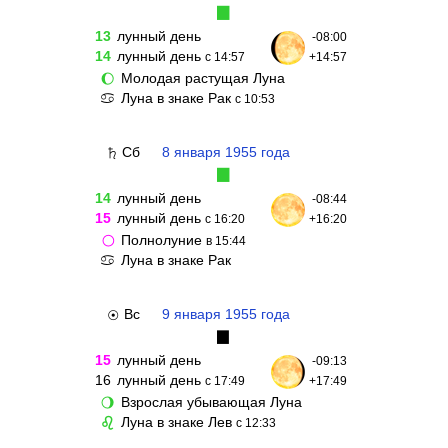
▉
13
лунный день
-08:00
14
лунный день
с 14:57
+14:57
Молодая растущая Луна
🌔
Луна в знаке Рак
♋
с 10:53
Сб
8 января 1955 года
♄
▉
14
лунный день
-08:44
15
лунный день
с 16:20
+16:20
Полнолуние
🌕
в 15:44
Луна в знаке Рак
♋
Вс
9 января 1955 года
☉
▉
15
лунный день
-09:13
16
лунный день
с 17:49
+17:49
Взрослая убывающая Луна
🌖
Луна в знаке Лев
♌
с 12:33