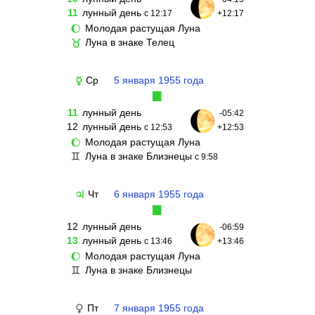
11
лунный день
с 12:17
+12:17
Молодая растущая Луна
🌔
Луна в знаке Телец
♉
Ср
5 января 1955 года
☿
▉
11
лунный день
-05:42
12
лунный день
с 12:53
+12:53
Молодая растущая Луна
🌔
Луна в знаке Близнецы
♊
с 9:58
Чт
6 января 1955 года
♃
▉
12
лунный день
-06:59
13
лунный день
с 13:46
+13:46
Молодая растущая Луна
🌔
Луна в знаке Близнецы
♊
Пт
7 января 1955 года
♀