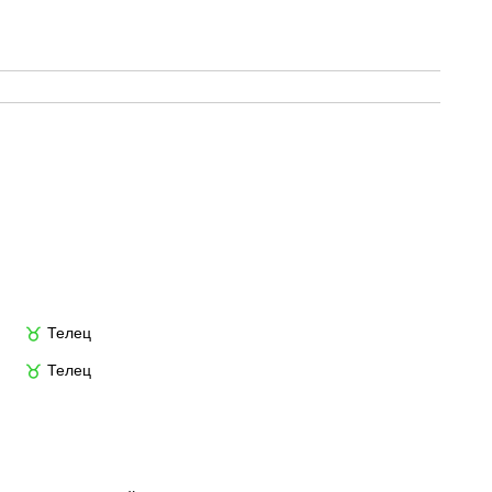
Телец
♉
Телец
♉