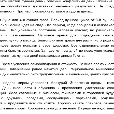
ать шестой лунный день - опасный конфликтный день. Общение в
 не способствуют достижению желаемых результатов. Не след
вности. Противопоказано хвастаться и судить других.
Луна или 4-я лунная фаза. Период лунного цикла от 3-й лунной
сил Солнца идет на спад. Это период, когда процессы в человече
ны. Эмоциональное состояние человека угасает, но рациона
ти и размышления. Отличное время для подведения итого
нях лунного месяца. Благоприятное время для различного рода 
чшее время поправить свое здоровье. Все оздоровительные п
лжны быть умеренными. За пару лунных дней до новолуния усильте
оприятных лунных дней называемых днями Гекаты.
. Время усиления самообладания и стойкости. Земная практичност
ении, завершении ранее начатых дел. Рациональное мышление
и дни желательно быть трудолюбивым и экономным, ценить красоту
 недели миром управляет Меркурий. Энергетика среды - комм
я. День склонности к обучению и проявления умственных спос
аций. Дела связанные с бизнесом, финансами и торговлей будут
 с друзьями, соседями, сослуживцами, партнерами, родстве
те и продавайте все что хотите. Хорошо начать плановое лечен
олезные споры. Хорошее время для веселья. В среду не надо зан