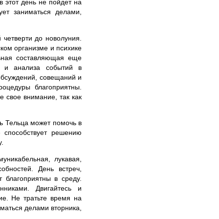
 этот день не пойдет на
ует заниматься делами,
 четверти до новолуния.
ском организме и психике
льная составляющая еще
в и анализа событий в
обсуждений, совещаний и
роцедуры благоприятны.
 свое внимание, так как
ь Тельца может помочь в
 способствует решению
.
уникабельная, лукавая,
обностей. День встреч,
 благоприятны в среду.
нниками. Двигайтесь и
ие. Не тратьте время на
иматься делами вторника,