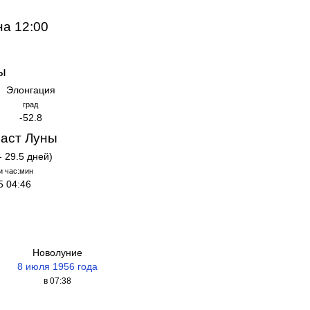
на 12:00
ы
Элонгация
град
-52.8
аст Луны
- 29.5 дней)
и час:мин
5 04:46
Новолуние
8 июля 1956 года
в 07:38