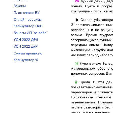
26
лунный день. Двадц
Законы
пользу. Суета и ссоры
требующими большой акти
План счетов БУ
Онлайн-сервисы
Старая убывающая 
🌘
Энергетика живительных 
Калькулятор НДС
ослаблены и не защище
Взносы ИП "за себя"
велика. Время мудрос
УСН 2022 Д6%
завершающихся лунных д
передачи опыта. Наилу
УСН 2022 ДиР
Физические нагрузки до
Сумма прописью
наступит период неблаг
Калькулятор %
Луна в знаке Телец
♉
материальном обеспеч
денежных вопросов. В эт
Среда. В этот день
☿
познавательно-активна
переговоров и презент
Налаживайте контакты
путешествуйте. Покупай
пустые разговоры и бесп
пятницы и воскресенья.