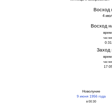
Восход 
4 июл
Восход н
врем
час:ми
0:31
Заход 
врем
час:ми
17:0
Новолуние
9 июня 1956 года
в 00:30