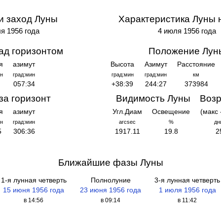
и заход Луны
Характеристика Луны 
я 1956 года
4 июля 1956 года
ад горизонтом
Положение Лун
я
азимут
Высота
Азимут
Расстояние
н
град:мин
град:мин
град:мин
км
057:34
+38:39
244:27
373984
за горизонт
Видимость Луны
Возр
я
азимут
Угл.Диам
Освещение
(макс 
н
град:мин
arcsec
%
дн
5
306:36
1917.11
19.8
2
Ближайшие фазы Луны
1-я лунная четверть
Полнолуние
3-я лунная четверть
15 июня 1956 года
23 июня 1956 года
1 июля 1956 года
в 14:56
в 09:14
в 11:42