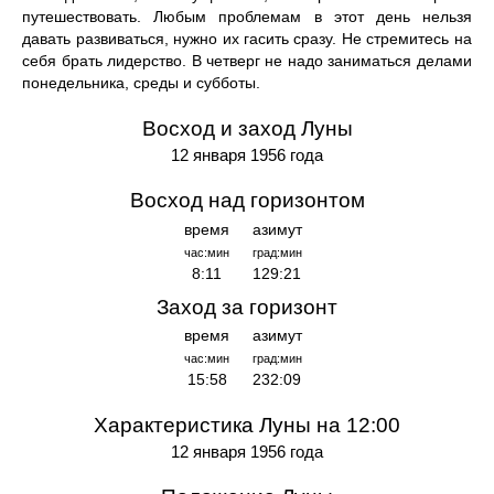
путешествовать. Любым проблемам в этот день нельзя
давать развиваться, нужно их гасить сразу. Не стремитесь на
себя брать лидерство. В четверг не надо заниматься делами
понедельника, среды и субботы.
Восход и заход Луны
12 января 1956 года
Восход над горизонтом
время
азимут
час:мин
град:мин
8:11
129:21
Заход за горизонт
время
азимут
час:мин
град:мин
15:58
232:09
Характеристика Луны на 12:00
12 января 1956 года