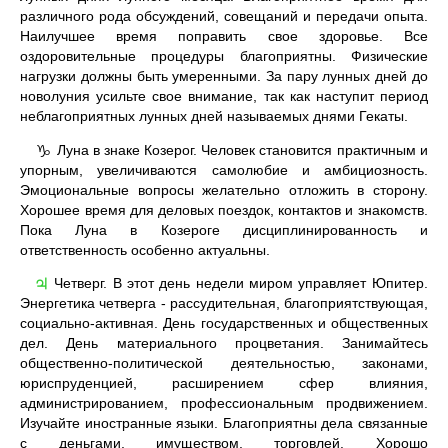
различного рода обсуждений, совещаний и передачи опыта.
Наилучшее время поправить свое здоровье. Все
оздоровительные процедуры благоприятны. Физические
нагрузки должны быть умеренными. За пару лунных дней до
новолуния усильте свое внимание, так как наступит период
неблагоприятных лунных дней называемых днями Гекаты.
Луна в знаке Козерог. Человек становится практичным и
♑
упорным, увеличиваются самолюбие и амбициозность.
Эмоциональные вопросы желательно отложить в сторону.
Хорошее время для деловых поездок, контактов и знакомств.
Пока Луна в Козероге дисциплинированность и
ответственность особенно актуальны.
Четверг. В этот день недели миром управляет Юпитер.
♃
Энергетика четверга - рассудительная, благоприятствующая,
социально-активная. День государственных и общественных
дел. День материального процветания. Занимайтесь
общественно-политической деятельностью, законами,
юриспруденцией, расширением сфер влияния,
администрированием, профессиональным продвижением.
Изучайте иностранные языки. Благоприятны дела связанные
с деньгами, имуществом, торговлей. Хорошо