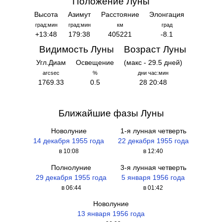
Положение Луны
Высота
Азимут
Расстояние
Элонгация
град:мин
град:мин
км
град
+13:48
179:38
405221
-8.1
Видимость Луны
Возраст Луны
Угл.Диам
Освещение
(макс - 29.5 дней)
arcsec
%
дни час:мин
1769.33
0.5
28 20:48
Ближайшие фазы Луны
Новолуние
1-я лунная четверть
14 декабря 1955 года
22 декабря 1955 года
в 10:08
в 12:40
Полнолуние
3-я лунная четверть
29 декабря 1955 года
5 января 1956 года
в 06:44
в 01:42
Новолуние
13 января 1956 года