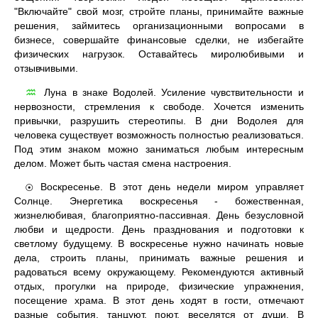
"Включайте" свой мозг, стройте планы, принимайте важные
решения, займитесь организационными вопросами в
бизнесе, совершайте финансовые сделки, не избегайте
физических нагрузок. Оставайтесь миролюбивыми и
отзывчивыми.
Луна в знаке Водолей. Усиление чувствительности и
♒
нервозности, стремления к свободе. Хочется изменить
привычки, разрушить стереотипы. В дни Водолея для
человека существует возможность полностью реализоваться.
Под этим знаком можно заниматься любым интересным
делом. Может быть частая смена настроения.
Воскресенье. В этот день недели миром управляет
☉
Солнце. Энергетика воскресенья - божественная,
жизнелюбивая, благоприятно-пассивная. День безусловной
любви и щедрости. День празднования и подготовки к
светлому будущему. В воскресенье нужно начинать новые
дела, строить планы, принимать важные решения и
радоваться всему окружающему. Рекомендуются активный
отдых, прогулки на природе, физические упражнения,
посещение храма. В этот день ходят в гости, отмечают
разные события, танцуют, поют, веселятся от души. В