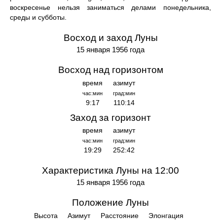
воскресенье нельзя заниматься делами понедельника,
среды и субботы.
Восход и заход Луны
15 января 1956 года
Восход над горизонтом
время
азимут
час:мин
град:мин
9:17
110:14
Заход за горизонт
время
азимут
час:мин
град:мин
19:29
252:42
Характеристика Луны на 12:00
15 января 1956 года
Положение Луны
Высота
Азимут
Расстояние
Элонгация