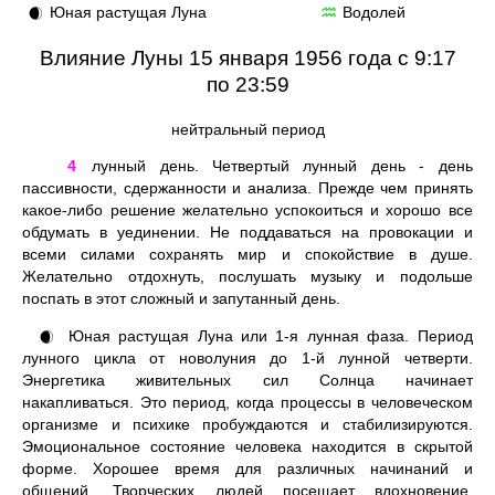
Юная растущая Луна
Водолей
🌒
♒
Влияние Луны 15 января 1956 года с 9:17
по 23:59
нейтральный период
4
лунный день. Четвертый лунный день - день
пассивности, сдержанности и анализа. Прежде чем принять
какое-либо решение желательно успокоиться и хорошо все
обдумать в уединении. Не поддаваться на провокации и
всеми силами сохранять мир и спокойствие в душе.
Желательно отдохнуть, послушать музыку и подольше
поспать в этот сложный и запутанный день.
Юная растущая Луна или 1-я лунная фаза. Период
🌒
лунного цикла от новолуния до 1-й лунной четверти.
Энергетика живительных сил Солнца начинает
накапливаться. Это период, когда процессы в человеческом
организме и психике пробуждаются и стабилизируются.
Эмоциональное состояние человека находится в скрытой
форме. Хорошее время для различных начинаний и
общений. Творческих людей посещает вдохновение.