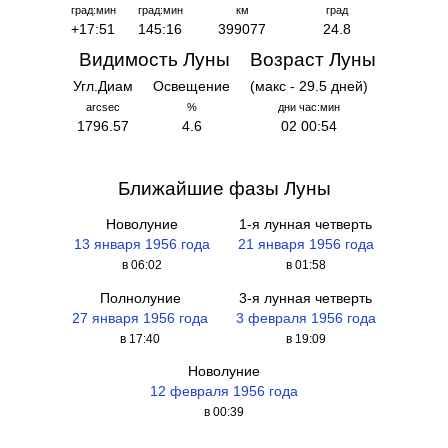
град:мин
град:мин
км
град
+17:51
145:16
399077
24.8
Видимость Луны
Возраст Луны
Угл.Диам
Освещение
(макс - 29.5 дней)
arcsec
%
дни час:мин
1796.57
4.6
02 00:54
Ближайшие фазы Луны
Новолуние
1-я лунная четверть
13 января 1956 года
21 января 1956 года
в 06:02
в 01:58
Полнолуние
3-я лунная четверть
27 января 1956 года
3 февраля 1956 года
в 17:40
в 19:09
Новолуние
12 февраля 1956 года
в 00:39