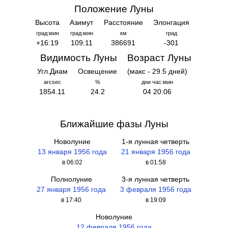
Положение Луны
Высота
Азимут
Расстояние
Элонгация
град:мин
град:мин
км
град
+16:19
109:11
386691
-301
Видимость Луны
Возраст Луны
Угл.Диам
Освещение
(макс - 29.5 дней)
arcsec
%
дни час:мин
1854.11
24.2
04 20:06
Ближайшие фазы Луны
Новолуние
1-я лунная четверть
13 января 1956 года
21 января 1956 года
в 06:02
в 01:58
Полнолуние
3-я лунная четверть
27 января 1956 года
3 февраля 1956 года
в 17:40
в 19:09
Новолуние
12 февраля 1956 года