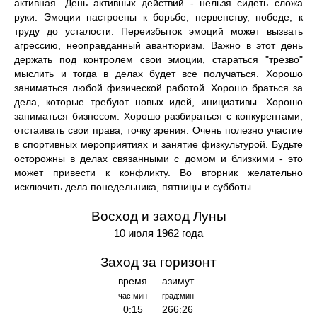
активная. День активных действий - нельзя сидеть сложа
руки. Эмоции настроены к борьбе, первенству, победе, к
труду до усталости. Переизбыток эмоций может вызвать
агрессию, неоправданный авантюризм. Важно в этот день
держать под контролем свои эмоции, стараться "трезво"
мыслить и тогда в делах будет все получаться. Хорошо
заниматься любой физической работой. Хорошо браться за
дела, которые требуют новых идей, инициативы. Хорошо
заниматься бизнесом. Хорошо разбираться с конкурентами,
отстаивать свои права, точку зрения. Очень полезно участие
в спортивных мероприятиях и занятие физкультурой. Будьте
осторожны в делах связанными с домом и близкими - это
может привести к конфликту. Во вторник желательно
исключить дела понедельника, пятницы и субботы.
Восход и заход Луны
10 июля 1962 года
Заход за горизонт
время
азимут
час:мин
град:мин
0:15
266:26