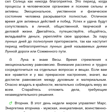
сил Солнца как никогда благоприятна. Это период, когда
процессы в человеческом организме и психике сильны и
активны. Эмоциональное, умственное и физическое
состояние человека раскрывается полностью. Отличное
время для активных действий и побед. Успех и удача будут
сопутствовать в личной, общественной, творческой и
деловой жизни. Двигайтесь, путешествуйте, общайтесь,
вкладывайте деньги, укрепляйте свое здоровье. За пару
лунных дней до полнолуния притормозите, так как наступит
период неблагоприятных лунных дней называемых днями
Лунной дороги или Сожженного пути.
Луна в знаке Весы. Время стремления к
♎
эмоциональному равновесию. Внимание рассеяно и трудно
сосредоточиться на отдельных вопросах и вещах. Если вам
все нравится и у вас прекрасное настроение, значит, вы
достигли равновесия между духовным и материальным.
Опасно впадать в крайности, желательно соблюдать меру во
всем. Старайтесь отложить дела, требующие
незамедлительного решения.
Вторник. В этот день недели миром управляет Марс.
♂
Энергетика вторника - мужская, инициативная, воинственно-