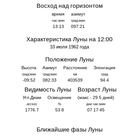
Восход над горизонтом
время
азимут
час:мин
град:мин
13:13
097:21
Характеристика Луны на 12:00
10 июля 1962 года
Положение Луны
Высота
Азимут
Расстояние
Элонгация
град:мин
град:мин
км
град
-09:52
082:33
403539
94.4
Видимость Луны
Возраст Луны
Угл.Диам
Освещение
(макс - 29.5 дней)
arcsec
%
дни час:мин
1776.7
53.8
07 17:45
Ближайшие фазы Луны