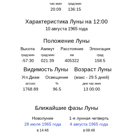
час:мин
град:мин
20:09
136:15
Характеристика Луны на 12:00
10 августа 1965 года
Положение Луны
Высота
Азимут
Расстояние
Элонгация
град:мин
град:мин
км
град
-57:30
021:39
405322
158.5
Видимость Луны
Возраст Луны
Угл.Диам
Освещение
(макс - 29.5 дней)
arcsec
%
дни час:мин
1768.89
96.5
13 00:00
Ближайшие фазы Луны
Новолуние
1-я лунная четверть
28 июля 1965 года
4 августа 1965 года
в 14:46
в 08:48