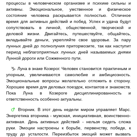
процессы в человеческом организме и психике сильны и
активны. Эмоциональное, умственное и физическое
состояние человека раскрывается полностью. Отличное
время для активных действий и побед. Успех и удача будут
сопутствовать в личной, общественной, творческой и
деловой жизни. Двигайтесь, путешествуйте, общайтесь,
вкладывайте деньги, укрепляйте свое здоровье. За пару
лунных дней до полнолуния притормозите, так как наступит
период неблагоприятных лунных дней называемых днями
Лунной дороги или Сожженного пути.
Луна в знаке Козерог. Человек становится практичным и
♑
упорным, увеличиваются самолюбие и амбициозность.
Эмоциональные вопросы желательно отложить в сторону.
Хорошее время для деловых поездок, контактов и знакомств.
Пока Луна в Козероге дисциплинированность и
ответственность особенно актуальны.
Вторник. В этот день недели миром управляет Марс.
♂
Энергетика вторника - мужская, инициативная, воинственно-
активная. День активных действий - нельзя сидеть сложа
руки. Эмоции настроены к борьбе, первенству, победе, к
труду до усталости. Переизбыток эмоций может вызвать