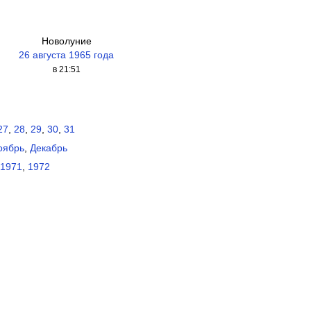
Новолуние
а
26 августа 1965 года
в 21:51
27
,
28
,
29
,
30
,
31
оябрь
,
Декабрь
1971
,
1972