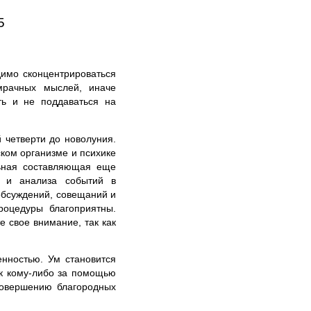
5
имо сконцентрироваться
мрачных мыслей, иначе
ть и не поддаваться на
 четверти до новолуния.
ском организме и психике
льная составляющая еще
в и анализа событий в
обсуждений, совещаний и
роцедуры благоприятны.
 свое внимание, так как
енностью. Ум становится
к кому-либо за помощью
совершению благородных