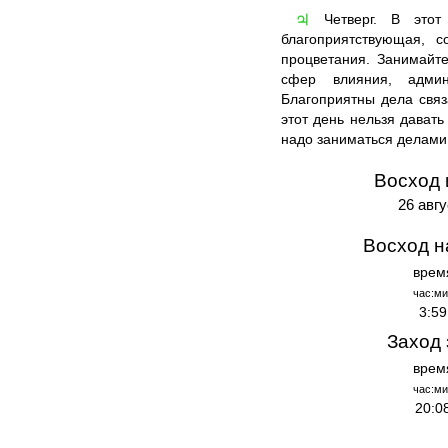
Четверг. В этот 
♃
благоприятствующая, с
процветания. Занимайт
сфер влияния, админ
Благоприятны дела свя
этот день нельзя давать
надо заниматься делами
Восход 
26 авг
Восход н
врем
час:ми
3:59
Заход 
врем
час:ми
20:0