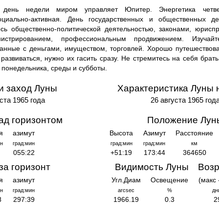
день недели миром управляет Юпитер. Энергетика четвер
оциально-активная. День государственных и общественных д
есь общественно-политической деятельностью, законами, юрисп
истрированием, профессиональным продвижением. Изучайт
занные с деньгами, имуществом, торговлей. Хорошо путешествов
 развиваться, нужно их гасить сразу. Не стремитесь на себя брать
 понедельника, среды и субботы.
и заход Луны
Характеристика Луны 
уста 1965 года
26 августа 1965 год
ад горизонтом
Положение Лун
я
азимут
Высота
Азимут
Расстояние
н
град:мин
град:мин
град:мин
км
055:22
+51:19
173:44
364650
за горизонт
Видимость Луны
Возр
я
азимут
Угл.Диам
Освещение
(макс 
н
град:мин
arcsec
%
дн
8
297:39
1966.19
0.3
2