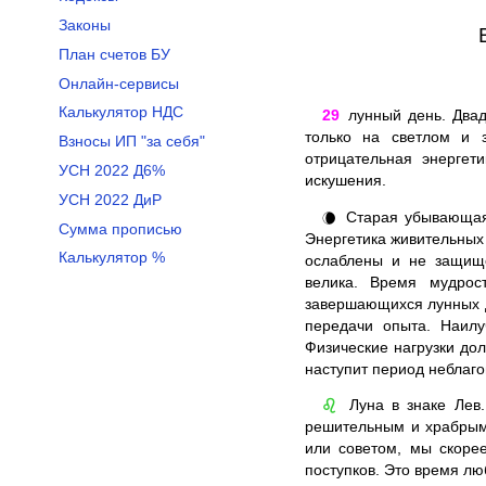
Законы
План счетов БУ
Онлайн-сервисы
Калькулятор НДС
29
лунный день. Двад
только на светлом и 
Взносы ИП "за себя"
отрицательная энергет
УСН 2022 Д6%
искушения.
УСН 2022 ДиР
Старая убывающая 
🌘
Сумма прописью
Энергетика живительных 
Калькулятор %
ослаблены и не защище
велика. Время мудрос
завершающихся лунных д
передачи опыта. Наилу
Физические нагрузки до
наступит период неблаг
Луна в знаке Лев.
♌
решительным и храбрым
или советом, мы скоре
поступков. Это время лю