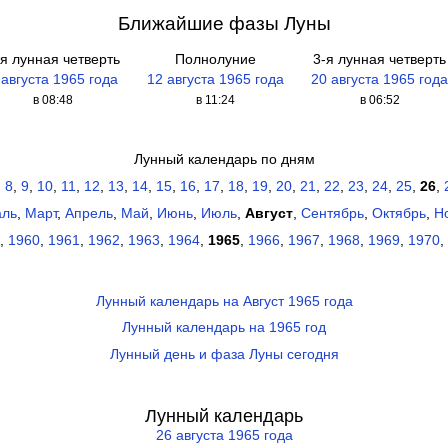
Ближайшие фазы Луны
-я лунная четверть
Полнолуние
3-я лунная четверть
 августа 1965 года
12 августа 1965 года
20 августа 1965 год
в 08:48
в 11:24
в 06:52
Лунный календарь по дням
,
8
,
9
,
10
,
11
,
12
,
13
,
14
,
15
,
16
,
17
,
18
,
19
,
20
,
21
,
22
,
23
,
24
,
25
,
26
,
аль
,
Март
,
Апрель
,
Май
,
Июнь
,
Июль
,
Август
,
Сентябрь
,
Октябрь
,
Н
,
1960
,
1961
,
1962
,
1963
,
1964
,
1965
,
1966
,
1967
,
1968
,
1969
,
1970
,
Лунный календарь на Август 1965 года
Лунный календарь на 1965 год
Лунный день и фаза Луны сегодня
Лунный календарь
26 августа 1965 года