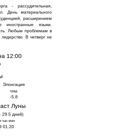
га - рассудительная,
ел. День материального
руденцией, расширением
е иностранные языки.
ать. Любым проблемам в
 лидерство. В четверг не
на 12:00
а
ы
Элонгация
град
-5.8
аст Луны
- 29.5 дней)
и час:мин
9 01:20