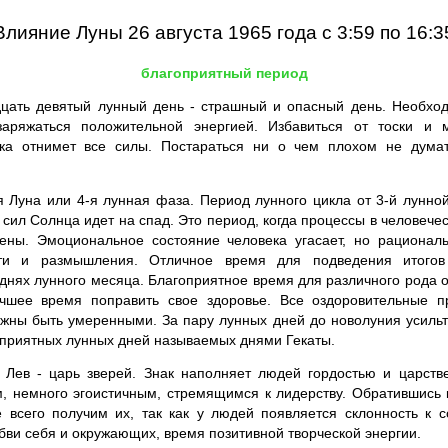
Влияние Луны 26 августа 1965 года с 3:59 по 16:3
благоприятный период
цать девятый лунный день - страшный и опасный день. Необход
заряжаться положительной энергией. Избавиться от тоски и 
ика отнимет все силы. Постараться ни о чем плохом не дума
Луна или 4-я лунная фаза. Период лунного цикла от 3-й лунной
сил Солнца идет на спад. Это период, когда процессы в человече
ны. Эмоциональное состояние человека угасает, но рациона
ти и размышления. Отличное время для подведения итого
нях лунного месяца. Благоприятное время для различного рода 
чшее время поправить свое здоровье. Все оздоровительные п
лжны быть умеренными. За пару лунных дней до новолуния усильте
оприятных лунных дней называемых днями Гекаты.
 Лев - царь зверей. Знак наполняет людей гордостью и царств
, немного эгоистичным, стремящимся к лидерству. Обратившись 
е всего получим их, так как у людей появляется склонность к 
бви себя и окружающих, время позитивной творческой энергии.