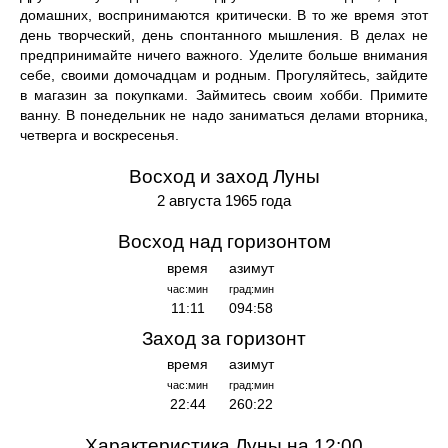
домашних, воспринимаются критически. В то же время этот
день творческий, день спонтанного мышления. В делах не
предпринимайте ничего важного. Уделите больше внимания
себе, своими домочадцам и родным. Прогуляйтесь, зайдите
в магазин за покупками. Займитесь своим хобби. Примите
ванну. В понедельник не надо заниматься делами вторника,
четверга и воскресенья.
Восход и заход Луны
2 августа 1965 года
Восход над горизонтом
время
азимут
час:мин
град:мин
11:11
094:58
Заход за горизонт
время
азимут
час:мин
град:мин
22:44
260:22
Характеристика Луны на 12:00