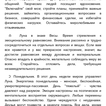
общений. Творческих людей посещает вдохновение.
"Включайте" свой мозг, стройте планы, принимайте важные
решения, займитесь организационными вопросами в
бизнесе, совершайте финансовые сделки, не избегайте
физических нагрузок. Оставайтесь миролюбивыми и
отзывчивыми.
Луна в знаке Весы. Время стремления к
♎
эмоциональному равновесию. Внимание рассеяно и трудно
сосредоточиться на отдельных вопросах и вещах. Если вам
все нравится и у вас прекрасное настроение, значит, вы
достигли равновесия между духовным и материальным.
Опасно впадать в крайности, желательно соблюдать меру во
всем. Старайтесь отложить дела, требующие
незамедлительного решения.
Понедельник. В этот день недели миром управляет
☽
Луна. Энергетика понедельника - женская, беспокойная,
умиротворяюще-пассивная. День "тяжелый" - чувства
давлеют над разумом. Эмоции настроены на поэтическое и
мечтательное восприятие окружающего. Любые перемены
вызывают беспокойство. Удачи чередуются с неудачами.
Друзья могут подвести, а недруги помочь. Все дела, кроме