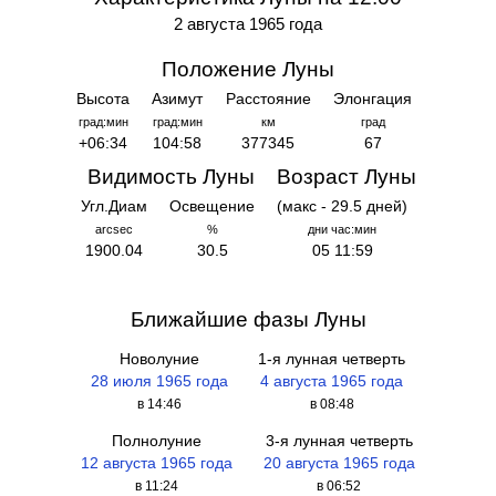
2 августа 1965 года
Положение Луны
Высота
Азимут
Расстояние
Элонгация
град:мин
град:мин
км
град
+06:34
104:58
377345
67
Видимость Луны
Возраст Луны
Угл.Диам
Освещение
(макс - 29.5 дней)
arcsec
%
дни час:мин
1900.04
30.5
05 11:59
Ближайшие фазы Луны
Новолуние
1-я лунная четверть
28 июля 1965 года
4 августа 1965 года
в 14:46
в 08:48
Полнолуние
3-я лунная четверть
12 августа 1965 года
20 августа 1965 года
в 11:24
в 06:52