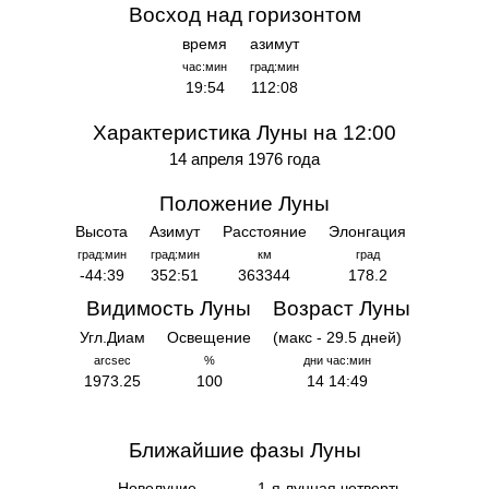
Восход над горизонтом
время
азимут
час:мин
град:мин
19:54
112:08
Характеристика Луны на 12:00
14 апреля 1976 года
Положение Луны
Высота
Азимут
Расстояние
Элонгация
град:мин
град:мин
км
град
-44:39
352:51
363344
178.2
Видимость Луны
Возраст Луны
Угл.Диам
Освещение
(макс - 29.5 дней)
arcsec
%
дни час:мин
1973.25
100
14 14:49
Ближайшие фазы Луны
Новолуние
1-я лунная четверть