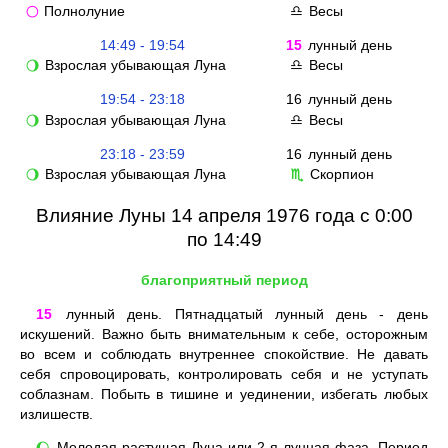
Полнолуние
Весы
🌕
♎
14:49 - 19:54
15
лунный день
Взрослая убывающая Луна
Весы
🌖
♎
19:54 - 23:18
16
лунный день
Взрослая убывающая Луна
Весы
🌖
♎
23:18 - 23:59
16
лунный день
Взрослая убывающая Луна
Скорпион
🌖
♏
Влияние Луны 14 апреля 1976 года с 0:00
по 14:49
благоприятный период
15
лунный день. Пятнадцатый лунный день - день
искушений. Важно быть внимательным к себе, осторожным
во всем и соблюдать внутреннее спокойствие. Не давать
себя спровоцировать, контролировать себя и не уступать
соблазнам. Побыть в тишине и уединении, избегать любых
излишеств.
Молодая растущая Луна или 2-я лунная фаза. Период