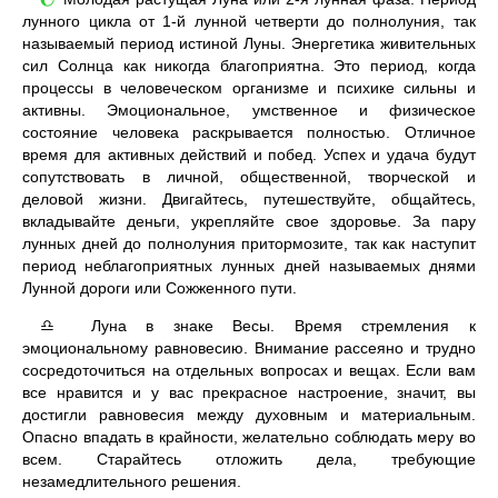
🌔
лунного цикла от 1-й лунной четверти до полнолуния, так
называемый период истиной Луны. Энергетика живительных
сил Солнца как никогда благоприятна. Это период, когда
процессы в человеческом организме и психике сильны и
активны. Эмоциональное, умственное и физическое
состояние человека раскрывается полностью. Отличное
время для активных действий и побед. Успех и удача будут
сопутствовать в личной, общественной, творческой и
деловой жизни. Двигайтесь, путешествуйте, общайтесь,
вкладывайте деньги, укрепляйте свое здоровье. За пару
лунных дней до полнолуния притормозите, так как наступит
период неблагоприятных лунных дней называемых днями
Лунной дороги или Сожженного пути.
Луна в знаке Весы. Время стремления к
♎
эмоциональному равновесию. Внимание рассеяно и трудно
сосредоточиться на отдельных вопросах и вещах. Если вам
все нравится и у вас прекрасное настроение, значит, вы
достигли равновесия между духовным и материальным.
Опасно впадать в крайности, желательно соблюдать меру во
всем. Старайтесь отложить дела, требующие
незамедлительного решения.