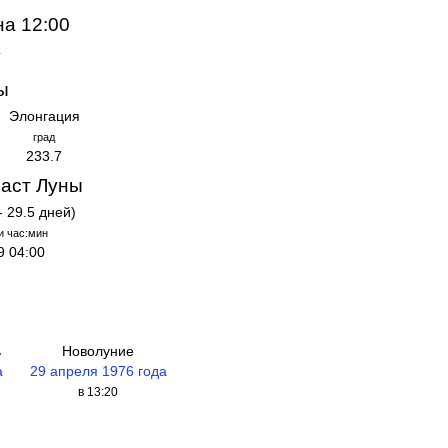
на 12:00
а
ы
Элонгация
град
233.7
аст Луны
- 29.5 дней)
и час:мин
9 04:00
ь
Новолуние
а
29 апреля 1976 года
в 13:20