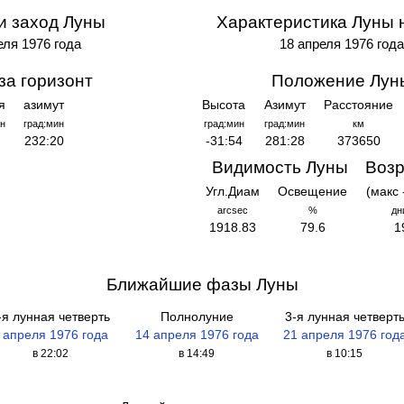
и заход Луны
Характеристика Луны 
еля 1976 года
18 апреля 1976 год
за горизонт
Положение Лун
я
азимут
Высота
Азимут
Расстояние
н
град:мин
град:мин
град:мин
км
232:20
-31:54
281:28
373650
Видимость Луны
Возр
Угл.Диам
Освещение
(макс 
arcsec
%
дн
1918.83
79.6
1
Ближайшие фазы Луны
-я лунная четверть
Полнолуние
3-я лунная четверт
 апреля 1976 года
14 апреля 1976 года
21 апреля 1976 год
в 22:02
в 14:49
в 10:15