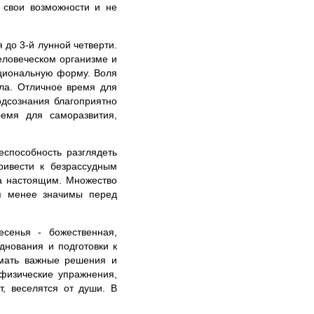
 свои возможности и не
до 3-й лунной четверти.
еловеческом организме и
ациональную форму. Воля
ла. Отличное время для
одсознания благоприятно
емя для саморазвития,
еспособность разглядеть
ривести к безрассудным
на настоящим. Множество
ся менее значимы перед
сенья - божественная,
днования и подготовки к
имать важные решения и
физические упражнения,
т, веселятся от души. В