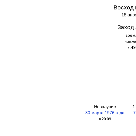
Восход 
18 апр
Заход 
врем
час:ми
7:49
Новолуние
1
30 марта 1976 года
7
в 20:09