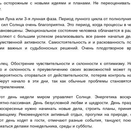
ь осторожным с новыми идеями и планами. Не переоценивать
.
 Луна или 3-я лунная фаза. Период лунного цикла от полнолуния 
 сил Солнца очень благоприятна. Это период, когда процессы в ч
авновешены. Эмоциональное состояние человека облачается в р
воляют с большим успехом реализовывать все ранее начатые де
умственной активности. Самостоятельность и и раскованность п
тии важных и судьбоносных решений. Очень плодотворное вр
лец. Обострение чувствительности и склонности к оптимизму. Н
о и склонность к преувеличению своих возможностей может п
вероятность оторваться от действительности, потеряв контроль 
берут начало в эти дни, так как обычные проблемы становят
стремлением.
от день недели миром управляет Солнце. Энергетика воскре
ятно-пассивная. День безусловной любви и щедрости. День праз
воскресенье нужно начинать новые дела, строить планы, прин
жающему. Рекомендуются активный отдых, прогулки на природе, 
т день ходят в гости, отмечают разные события, танцуют, пою
маться делами понедельника, среды и субботы.