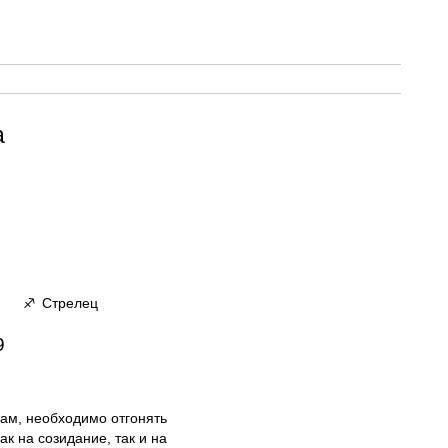
а
Стрелец
♐
9
ам, необходимо отгонять
к на созидание, так и на