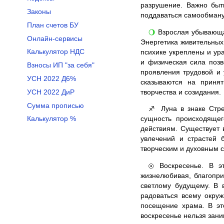
разрушение. Важно быт
Законы
поддаваться самообману
План счетов БУ
Взрослая убывающая
🌖
Онлайн-сервисы
Энергетика живительных
Калькулятор НДС
психике укреплены и ур
и физическая сила поз
Взносы ИП "за себя"
проявления трудовой и 
УСН 2022 Д6%
сказываются на приня
творчества и созидания.
УСН 2022 ДиР
Сумма прописью
Луна в знаке Стре
♐
сущность происходящег
Калькулятор %
действиям. Существует 
увлечений и страстей 
творческим и духовным 
Воскресенье. В эт
☉
жизнелюбивая, благопри
светлому будущему. В 
радоваться всему окру
посещение храма. В это
воскресенье нельзя зани