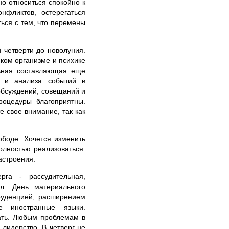
о относиться спокойно к
нфликтов, остерегаться
ься с тем, что перемены
 четверти до новолуния.
ском организме и психике
льная составляющая еще
в и анализа событий в
обсуждений, совещаний и
роцедуры благоприятны.
 свое внимание, так как
ободе. Хочется изменить
олностью реализоваться.
астроения.
га - рассудительная,
ел. День материального
руденцией, расширением
е иностранные языки.
ать. Любым проблемам в
 лидерство. В четверг не