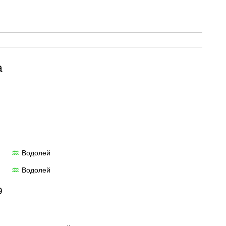
а
Водолей
♒
Водолей
♒
9