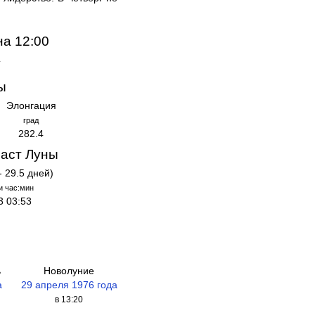
на 12:00
а
ы
Элонгация
град
282.4
аст Луны
- 29.5 дней)
и час:мин
3 03:53
ь
Новолуние
а
29 апреля 1976 года
в 13:20