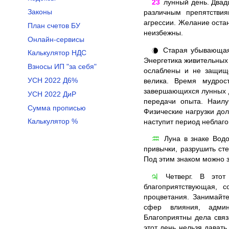
23
лунный день. Двадц
Законы
различным препятствия
агрессии. Желание оста
План счетов БУ
неизбежны.
Онлайн-сервисы
Старая убывающая 
🌘
Калькулятор НДС
Энергетика живительных 
Взносы ИП "за себя"
ослаблены и не защище
УСН 2022 Д6%
велика. Время мудрос
завершающихся лунных д
УСН 2022 ДиР
передачи опыта. Наилу
Сумма прописью
Физические нагрузки до
Калькулятор %
наступит период неблаг
Луна в знаке Водо
♒
привычки, разрушить ст
Под этим знаком можно 
Четверг. В этот 
♃
благоприятствующая, с
процветания. Занимайт
сфер влияния, админ
Благоприятны дела свя
этот день нельзя давать