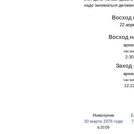
надо заниматься делами
Восход 
22 апр
Восход н
врем
час:ми
2:30
Заход 
врем
час:ми
12:2
Новолуние
1
30 марта 1976 года
7
в 20:09