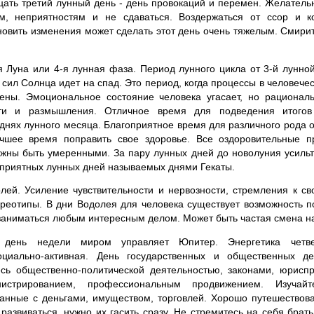
ать третий лунный день - день провокаций и перемен. Желательн
м, неприятностям и не сдаваться. Воздержаться от ссор и ко
новить изменения может сделать этот день очень тяжелым. Смирит
Луна или 4-я лунная фаза. Период лунного цикла от 3-й лунной
сил Солнца идет на спад. Это период, когда процессы в человече
ны. Эмоциональное состояние человека угасает, но рациона
ти и размышления. Отличное время для подведения итого
нях лунного месяца. Благоприятное время для различного рода 
чшее время поправить свое здоровье. Все оздоровительные п
лжны быть умеренными. За пару лунных дней до новолуния усильте
оприятных лунных дней называемых днями Гекаты.
лей. Усиление чувствительности и нервозности, стремления к св
ереотипы. В дни Водолея для человека существует возможность п
заниматься любым интересным делом. Может быть частая смена н
день недели миром управляет Юпитер. Энергетика четвер
оциально-активная. День государственных и общественных д
есь общественно-политической деятельностью, законами, юрисп
истрированием, профессиональным продвижением. Изучайт
занные с деньгами, имуществом, торговлей. Хорошо путешествов
 развиваться, нужно их гасить сразу. Не стремитесь на себя брать