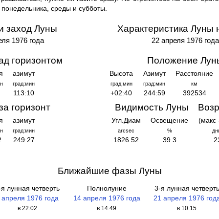
 понедельника, среды и субботы.
и заход Луны
Характеристика Луны 
еля 1976 года
22 апреля 1976 год
ад горизонтом
Положение Лун
я
азимут
Высота
Азимут
Расстояние
н
град:мин
град:мин
град:мин
км
113:10
+02:40
244:59
392534
за горизонт
Видимость Луны
Возр
я
азимут
Угл.Диам
Освещение
(макс 
н
град:мин
arcsec
%
дн
2
249:27
1826.52
39.3
2
Ближайшие фазы Луны
-я лунная четверть
Полнолуние
3-я лунная четверт
 апреля 1976 года
14 апреля 1976 года
21 апреля 1976 год
в 22:02
в 14:49
в 10:15