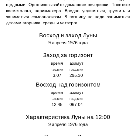
щедрыми. Организовывайте домашние вечеринки. Посетите
косметолога, парикмахера. Вредно уединяться, грустить и
заниматься самоанализом. В пятницу не надо заниматься
делами вторника, среды и четверга.
Восход и заход Луны
9 апреля 1976 года
Заход за горизонт
время
азимут
час:мин
град:мин
3:07
295:30
Восход над горизонтом
время
азимут
час:мин
град:мин
12:45
067:04
Характеристика Луны на 12:00
9 апреля 1976 года