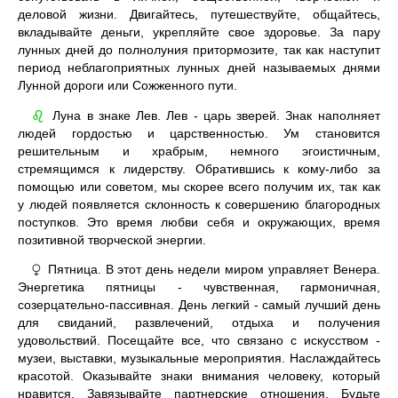
деловой жизни. Двигайтесь, путешествуйте, общайтесь,
вкладывайте деньги, укрепляйте свое здоровье. За пару
лунных дней до полнолуния притормозите, так как наступит
период неблагоприятных лунных дней называемых днями
Лунной дороги или Сожженного пути.
Луна в знаке Лев. Лев - царь зверей. Знак наполняет
♌
людей гордостью и царственностью. Ум становится
решительным и храбрым, немного эгоистичным,
стремящимся к лидерству. Обратившись к кому-либо за
помощью или советом, мы скорее всего получим их, так как
у людей появляется склонность к совершению благородных
поступков. Это время любви себя и окружающих, время
позитивной творческой энергии.
Пятница. В этот день недели миром управляет Венера.
♀
Энергетика пятницы - чувственная, гармоничная,
созерцательно-пассивная. День легкий - самый лучший день
для свиданий, развлечений, отдыха и получения
удовольствий. Посещайте все, что связано с искусством -
музеи, выставки, музыкальные мероприятия. Наслаждайтесь
красотой. Оказывайте знаки внимания человеку, который
нравится. Завязывайте партнерские отношения. Будьте