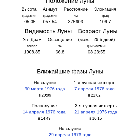
Положение Луны
Высота
Азимут
Расстояние
Элонгация
град:мин
град:мин
км
град
-05:05
057:54
375603
109.7
Видимость Луны
Возраст Луны
Угл.Диам
Освещение
(макс - 29.5 дней)
arcsec
%
дни час:мин
1908.85
66.8
08 23:55
Ближайшие фазы Луны
Новолуние
1-я лунная четверть
30 марта 1976 года
7 апреля 1976 года
в 20:09
в 22:02
Полнолуние
3-я лунная четверть
14 апреля 1976 года
21 апреля 1976 года
в 14:49
в 10:15
Новолуние
29 апреля 1976 года