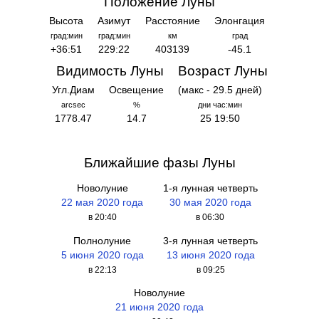
Положение Луны
Высота
Азимут
Расстояние
Элонгация
град:мин
град:мин
км
град
+36:51
229:22
403139
-45.1
Видимость Луны
Возраст Луны
Угл.Диам
Освещение
(макс - 29.5 дней)
arcsec
%
дни час:мин
1778.47
14.7
25 19:50
Ближайшие фазы Луны
Новолуние
1-я лунная четверть
22 мая 2020 года
30 мая 2020 года
в 20:40
в 06:30
Полнолуние
3-я лунная четверть
5 июня 2020 года
13 июня 2020 года
в 22:13
в 09:25
Новолуние
21 июня 2020 года