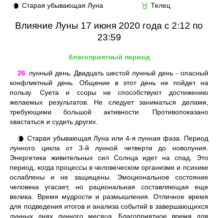
Старая убывающая Луна
Телец
🌘
♉
Влияние Луны 17 июня 2020 года с 2:12 по
23:59
благоприятный период
26
лунный день. Двадцать шестой лунный день - опасный
конфликтный день. Общение в этот день не пойдет на
пользу. Суета и ссоры не способствуют достижению
желаемых результатов. Не следует заниматься делами,
требующими большой активности. Противопоказано
хвастаться и судить других.
Старая убывающая Луна или 4-я лунная фаза. Период
🌘
лунного цикла от 3-й лунной четверти до новолуния.
Энергетика живительных сил Солнца идет на спад. Это
период, когда процессы в человеческом организме и психике
ослаблены и не защищены. Эмоциональное состояние
человека угасает, но рациональная составляющая еще
велика. Время мудрости и размышления. Отличное время
для подведения итогов и анализа событий в завершающихся
лунных днях лунного месяца. Благоприятное время для