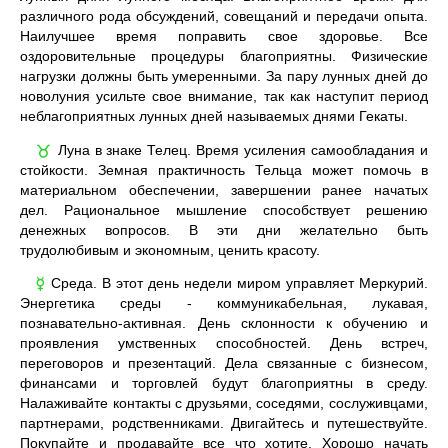
различного рода обсуждений, совещаний и передачи опыта.
Наилучшее время поправить свое здоровье. Все
оздоровительные процедуры благоприятны. Физические
нагрузки должны быть умеренными. За пару лунных дней до
новолуния усильте свое внимание, так как наступит период
неблагоприятных лунных дней называемых днями Гекаты.
Луна в знаке Телец. Время усиления самообладания и
♉
стойкости. Земная практичность Тельца может помочь в
материальном обеспечении, завершении ранее начатых
дел. Рациональное мышление способствует решению
денежных вопросов. В эти дни желательно быть
трудолюбивым и экономным, ценить красоту.
Среда. В этот день недели миром управляет Меркурий.
☿
Энергетика среды - коммуникабельная, лукавая,
познавательно-активная. День склонности к обучению и
проявления умственных способностей. День встреч,
переговоров и презентаций. Дела связанные с бизнесом,
финансами и торговлей будут благоприятны в среду.
Налаживайте контакты с друзьями, соседями, сослуживцами,
партнерами, родственниками. Двигайтесь и путешествуйте.
Покупайте и продавайте все что хотите. Хорошо начать