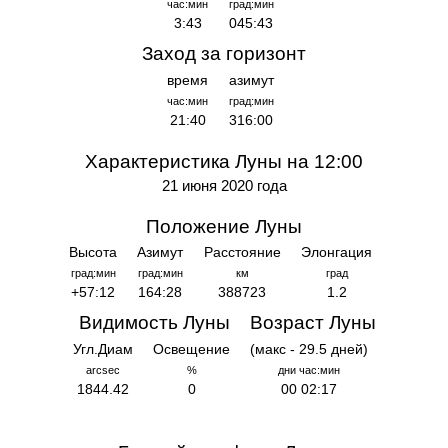
час:мин
град:мин
3:43
045:43
Заход за горизонт
время
азимут
час:мин
град:мин
21:40
316:00
Характеристика Луны на 12:00
21 июня 2020 года
Положение Луны
Высота
Азимут
Расстояние
Элонгация
град:мин
град:мин
км
град
+57:12
164:28
388723
1.2
Видимость Луны
Возраст Луны
Угл.Диам
Освещение
(макс - 29.5 дней)
arcsec
%
дни час:мин
1844.42
0
00 02:17