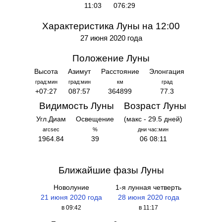
11:03
076:29
Характеристика Луны на 12:00
27 июня 2020 года
Положение Луны
Высота
Азимут
Расстояние
Элонгация
град:мин
град:мин
км
град
+07:27
087:57
364899
77.3
Видимость Луны
Возраст Луны
Угл.Диам
Освещение
(макс - 29.5 дней)
arcsec
%
дни час:мин
1964.84
39
06 08:11
Ближайшие фазы Луны
Новолуние
1-я лунная четверть
21 июня 2020 года
28 июня 2020 года
в 09:42
в 11:17