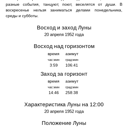
разные события, танцуют, поют, веселятся от души. В
воскресенье нельзя заниматься делами понедельника,
среды и субботы.
Восход и заход Луны
20 апреля 1952 года
Восход над горизонтом
время
азимут
час:мин
град:мин
3:59
106:41
Заход за горизонт
время
азимут
час:мин
град:мин
14:46
258:38
Характеристика Луны на 12:00
20 апреля 1952 года
Положение Луны