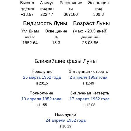
Высота
Азимут
Расстояние
Элонгация
град:мин
град:мин
км
град
+18:57
222:47
367180
309.3
Видимость Луны
Возраст Луны
Угл.Диам
Освещение
(макс - 29.5 дней)
arcsec
%
дни час:мин
1952.64
18.3
25 08:56
Ближайшие фазы Луны
Новолуние
1-я лунная четверть
25 марта 1952 года
2 апреля 1952 года
в 23:15
в 11:49
Полнолуние
3-я лунная четверть
10 апреля 1952 года
17 апреля 1952 года
в 11:55
в 12:08
Новолуние
24 апреля 1952 года
в 10:29