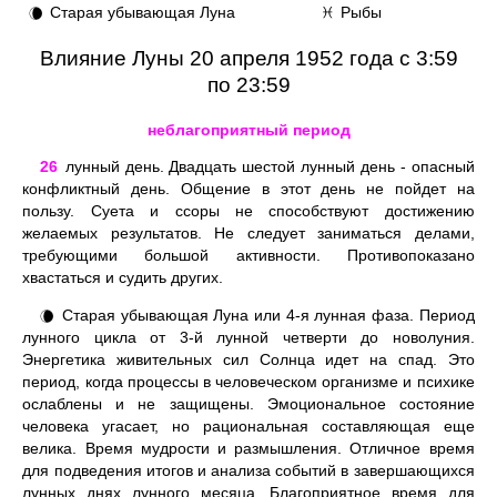
Старая убывающая Луна
Рыбы
🌘
♓
Влияние Луны 20 апреля 1952 года с 3:59
по 23:59
неблагоприятный период
26
лунный день. Двадцать шестой лунный день - опасный
конфликтный день. Общение в этот день не пойдет на
пользу. Суета и ссоры не способствуют достижению
желаемых результатов. Не следует заниматься делами,
требующими большой активности. Противопоказано
хвастаться и судить других.
Старая убывающая Луна или 4-я лунная фаза. Период
🌘
лунного цикла от 3-й лунной четверти до новолуния.
Энергетика живительных сил Солнца идет на спад. Это
период, когда процессы в человеческом организме и психике
ослаблены и не защищены. Эмоциональное состояние
человека угасает, но рациональная составляющая еще
велика. Время мудрости и размышления. Отличное время
для подведения итогов и анализа событий в завершающихся
лунных днях лунного месяца. Благоприятное время для