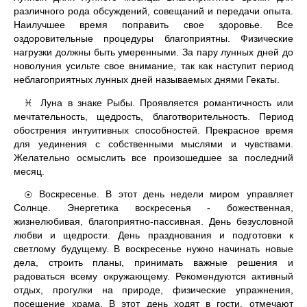
различного рода обсуждений, совещаний и передачи опыта.
Наилучшее время поправить свое здоровье. Все
оздоровительные процедуры благоприятны. Физические
нагрузки должны быть умеренными. За пару лунных дней до
новолуния усильте свое внимание, так как наступит период
неблагоприятных лунных дней называемых днями Гекаты.
Луна в знаке Рыбы. Проявляется романтичность или
♓
мечтательность, щедрость, благотворительность. Период
обострения интуитивных способностей. Прекрасное время
для уединения с собственными мыслями и чувствами.
Желательно осмыслить все произошедшее за последний
месяц.
Воскресенье. В этот день недели миром управляет
☉
Солнце. Энергетика воскресенья - божественная,
жизнелюбивая, благоприятно-пассивная. День безусловной
любви и щедрости. День празднования и подготовки к
светлому будущему. В воскресенье нужно начинать новые
дела, строить планы, принимать важные решения и
радоваться всему окружающему. Рекомендуются активный
отдых, прогулки на природе, физические упражнения,
посещение храма. В этот день ходят в гости, отмечают