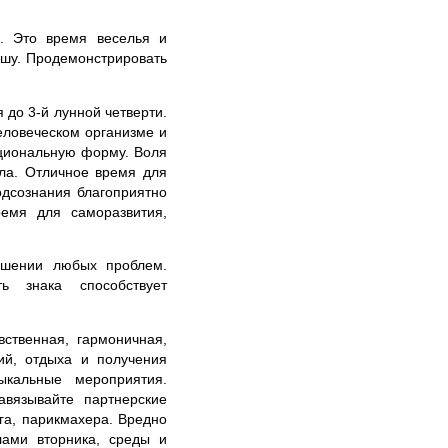
. Это время веселья и
ушу. Продемонстрировать
до 3-й лунной четверти.
еловеческом организме и
ациональную форму. Воля
ла. Отличное время для
одсознания благоприятно
емя для саморазвития,
ешении любых проблем.
ть знака способствует
ственная, гармоничная,
ий, отдыха и получения
ыкальные мероприятия.
авязывайте партнерские
га, парикмахера. Вредно
лами вторника, среды и