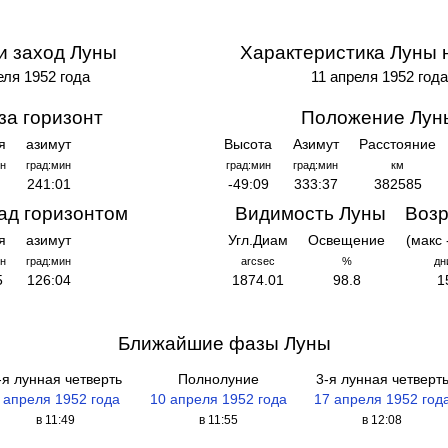
и заход Луны
Характеристика Луны 
еля 1952 года
11 апреля 1952 года
за горизонт
Положение Лун
я
азимут
Высота
Азимут
Расстояние
н
град:мин
град:мин
град:мин
км
241:01
-49:09
333:37
382585
ад горизонтом
Видимость Луны
Возр
я
азимут
Угл.Диам
Освещение
(макс 
н
град:мин
arcsec
%
дн
5
126:04
1874.01
98.8
1
Ближайшие фазы Луны
-я лунная четверть
Полнолуние
3-я лунная четверт
 апреля 1952 года
10 апреля 1952 года
17 апреля 1952 год
в 11:49
в 11:55
в 12:08