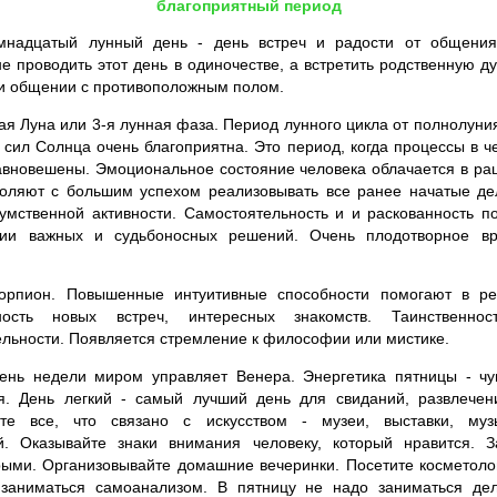
благоприятный период
надцатый лунный день - день встреч и радости от общения
е проводить этот день в одиночестве, а встретить родственную д
ри общении с противоположным полом.
 Луна или 3-я лунная фаза. Период лунного цикла от полнолуния 
 сил Солнца очень благоприятна. Это период, когда процессы в ч
авновешены. Эмоциональное состояние человека облачается в р
воляют с большим успехом реализовывать все ранее начатые де
умственной активности. Самостоятельность и и раскованность п
тии важных и судьбоносных решений. Очень плодотворное вр
орпион. Повышенные интуитивные способности помогают в р
ность новых встреч, интересных знакомств. Таинственнос
ельности. Появляется стремление к философии или мистике.
ень недели миром управляет Венера. Энергетика пятницы - чув
ая. День легкий - самый лучший день для свиданий, развлечен
йте все, что связано с искусством - музеи, выставки, муз
й. Оказывайте знаки внимания человеку, который нравится. З
ыми. Организовывайте домашние вечеринки. Посетите косметоло
и заниматься самоанализом. В пятницу не надо заниматься де