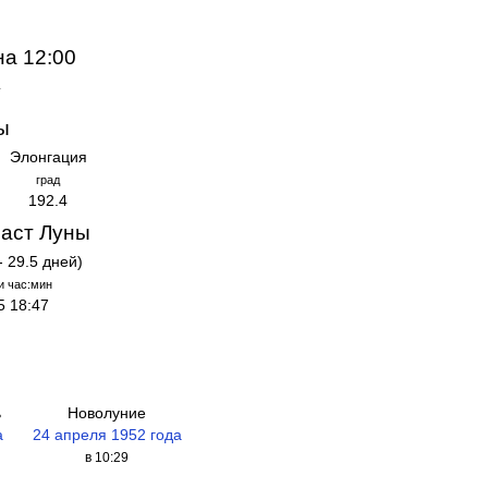
на 12:00
ы
Элонгация
град
192.4
аст Луны
- 29.5 дней)
и час:мин
5 18:47
ь
Новолуние
а
24 апреля 1952 года
в 10:29