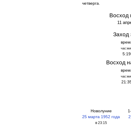
четверга.
Восход 
11 апр
Заход 
врем
час:ми
5:19
Восход н
врем
час:ми
21:3
Новолуние
1
25 марта 1952 года
2
в 23:15