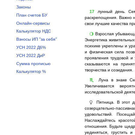
Законы
17
лунный день. Сем
План счетов БУ
раскрепощения. Важно н
Онлайн-сервисы
свои лучшие качества п
Калькулятор НДС
Взрослая убывающая
🌖
Взносы ИП "за себя"
Энергетика живительных
психике укреплены и ур
УСН 2022 Д6%
и физическая сила поз
УСН 2022 ДиР
проявления трудовой и 
Сумма прописью
сказываются на приня
творчества и созидания.
Калькулятор %
Луна в знаке Ск
♏
Увеличивается вероят
исследовательской деят
Пятница. В этот д
♀
созерцательно-пассивн
удовольствий. Посеща
Наслаждайтесь красото
отношения. Будьте щедр
уединяться, грустить 