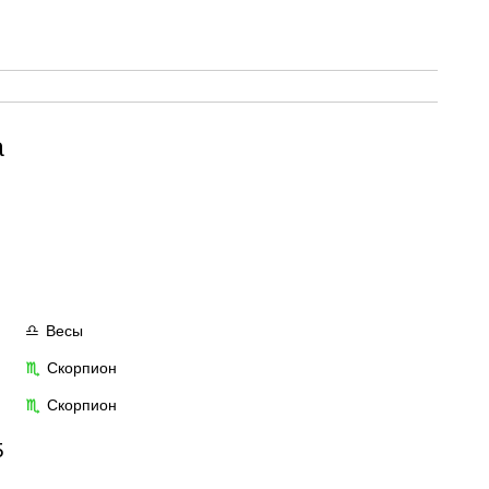
а
Весы
♎
Скорпион
♏
Скорпион
♏
5