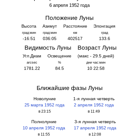
6 апреля 1952 года
Положение Луны
Высота
Азимут
Расстояние
Элонгация
град:мин
град:мин
км
град
-16:51
036:05
402517
133.6
Видимость Луны
Возраст Луны
Угл.Диам
Освещение
(макс - 29.5 дней)
arcsec
%
дни час:мин
1781.22
84.5
10 22:58
Ближайшие фазы Луны
Новолуние
1-я лунная четверть
25 марта 1952 года
2 апреля 1952 года
в 23:15
в 11:49
Полнолуние
3-я лунная четверть
10 апреля 1952 года
17 апреля 1952 года
в 11:55
в 12:08