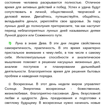
состояние человека раскрывается полностью. Отличное
время для активных действий и побед. Успех и удача будут
сопутствовать в личной, общественной, творческой и
деловой жизни. Двигайтесь, путешествуйте, общайтесь,
вкладывайте деньги, укрепляйте свое здоровье. За пару
лунных дней до полнолуния притормозите, так как наступит
период неблагоприятных лунных дней называемых днями
Лунной дороги или Сожженного пути.
Луна в знаке Дева. В эти дни людям свойственна
♍
самокритичность, практичность. В это время характерно
пристальное внимание к чему-либо, в том числе к самому
себе. Интеллектуальные способности и аналитическое
мышление поможет в решении насущных жизненных дел,
анализе поступков и планировании дальнейшей
деятельности. Благоприятное время для решения бытовых
проблем и наведения порядка.
Воскресенье. В этот день недели миром управляет
☉
Солнце. Энергетика воскресенья - божественная,
жизнелюбивая, благоприятно-пассивная. День безусловной
любви и щедрости. День празднования и подготовки к
светлому будущему. В воскресенье нужно начинать новые