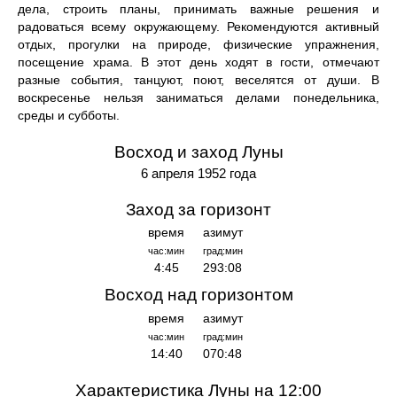
дела, строить планы, принимать важные решения и
радоваться всему окружающему. Рекомендуются активный
отдых, прогулки на природе, физические упражнения,
посещение храма. В этот день ходят в гости, отмечают
разные события, танцуют, поют, веселятся от души. В
воскресенье нельзя заниматься делами понедельника,
среды и субботы.
Восход и заход Луны
6 апреля 1952 года
Заход за горизонт
время
азимут
час:мин
град:мин
4:45
293:08
Восход над горизонтом
время
азимут
час:мин
град:мин
14:40
070:48
Характеристика Луны на 12:00