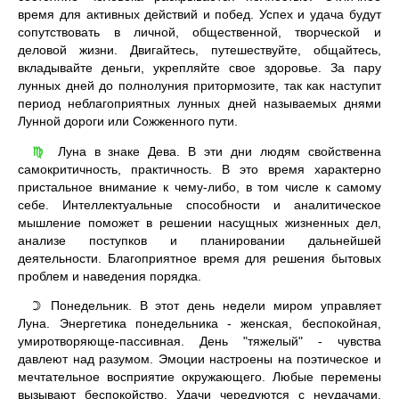
время для активных действий и побед. Успех и удача будут
сопутствовать в личной, общественной, творческой и
деловой жизни. Двигайтесь, путешествуйте, общайтесь,
вкладывайте деньги, укрепляйте свое здоровье. За пару
лунных дней до полнолуния притормозите, так как наступит
период неблагоприятных лунных дней называемых днями
Лунной дороги или Сожженного пути.
Луна в знаке Дева. В эти дни людям свойственна
♍
самокритичность, практичность. В это время характерно
пристальное внимание к чему-либо, в том числе к самому
себе. Интеллектуальные способности и аналитическое
мышление поможет в решении насущных жизненных дел,
анализе поступков и планировании дальнейшей
деятельности. Благоприятное время для решения бытовых
проблем и наведения порядка.
Понедельник. В этот день недели миром управляет
☽
Луна. Энергетика понедельника - женская, беспокойная,
умиротворяюще-пассивная. День "тяжелый" - чувства
давлеют над разумом. Эмоции настроены на поэтическое и
мечтательное восприятие окружающего. Любые перемены
вызывают беспокойство. Удачи чередуются с неудачами.