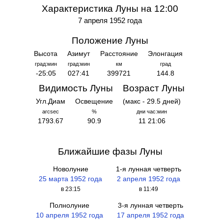
Характеристика Луны на 12:00
7 апреля 1952 года
Положение Луны
Высота
Азимут
Расстояние
Элонгация
град:мин
град:мин
км
град
-25:05
027:41
399721
144.8
Видимость Луны
Возраст Луны
Угл.Диам
Освещение
(макс - 29.5 дней)
arcsec
%
дни час:мин
1793.67
90.9
11 21:06
Ближайшие фазы Луны
Новолуние
1-я лунная четверть
25 марта 1952 года
2 апреля 1952 года
в 23:15
в 11:49
Полнолуние
3-я лунная четверть
10 апреля 1952 года
17 апреля 1952 года