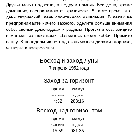
Друзья могут подвести, а недруги помочь. Все дела, кроме
домашних, воспринимаются критически. В то же время этот
день творческий, день спонтанного мышления. В делах не
предпринимайте ничего важного. Уделите больше внимания
себе, своими домочадцам и родным. Прогуляйтесь, зайдите
в магазин за покупками. Займитесь своим хобби. Примите
ванну. В понедельник не надо заниматься делами вторника,
четверга и воскресенья.
Восход и заход Луны
7 апреля 1952 года
Заход за горизонт
время
азимут
час:мин
град:мин
4:52
283:16
Восход над горизонтом
время
азимут
час:мин
град:мин
15:59
081:35