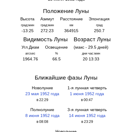
Положение Луны
Высота
Азимут
Расстояние
Элонгация
град:мин
град:мин
км
град
-13:25
272:23
364915
250.7
Видимость Луны
Возраст Луны
Угл.Диам
Освещение
(макс - 29.5 дней)
arcsec
%
дни час:мин
1964.76
66.5
20 13:33
Ближайшие фазы Луны
Новолуние
1-я лунная четверть
23 мая 1952 года
1 июня 1952 года
в 22:29
в 00:47
Полнолуние
3-я лунная четверть
8 июня 1952 года
14 июня 1952 года
в 08:08
в 23:29
Новолуние