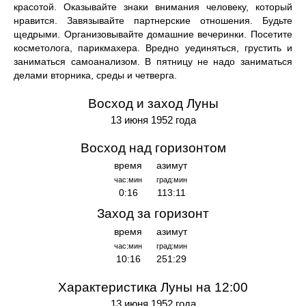
красотой. Оказывайте знаки внимания человеку, который
нравится. Завязывайте партнерские отношения. Будьте
щедрыми. Организовывайте домашние вечеринки. Посетите
косметолога, парикмахера. Вредно уединяться, грустить и
заниматься самоанализом. В пятницу не надо заниматься
делами вторника, среды и четверга.
Восход и заход Луны
13 июня 1952 года
Восход над горизонтом
время
азимут
час:мин
град:мин
0:16
113:11
Заход за горизонт
время
азимут
час:мин
град:мин
10:16
251:29
Характеристика Луны на 12:00
13 июня 1952 года