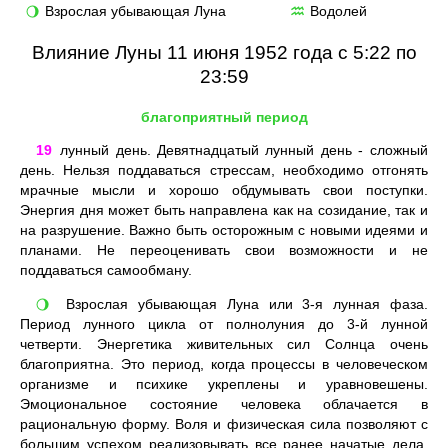
Взрослая убывающая Луна
Водолей
🌖
♒
Влияние Луны 11 июня 1952 года с 5:22 по
23:59
благоприятный период
19
лунный день. Девятнадцатый лунный день - сложный
день. Нельзя поддаваться стрессам, необходимо отгонять
мрачные мысли и хорошо обдумывать свои поступки.
Энергия дня может быть направлена как на созидание, так и
на разрушение. Важно быть осторожным с новыми идеями и
планами. Не переоценивать свои возможности и не
поддаваться самообману.
Взрослая убывающая Луна или 3-я лунная фаза.
🌖
Период лунного цикла от полнолуния до 3-й лунной
четверти. Энергетика живительных сил Солнца очень
благоприятна. Это период, когда процессы в человеческом
организме и психике укреплены и уравновешены.
Эмоциональное состояние человека облачается в
рациональную форму. Воля и физическая сила позволяют с
большим успехом реализовывать все ранее начатые дела.