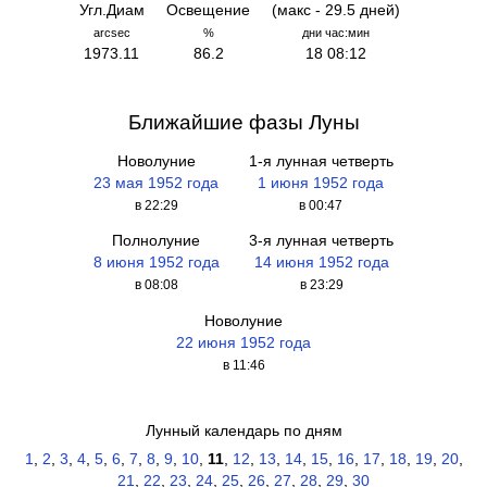
Угл.Диам
Освещение
(макс - 29.5 дней)
arcsec
%
дни час:мин
1973.11
86.2
18 08:12
Ближайшие фазы Луны
Новолуние
1-я лунная четверть
23 мая 1952 года
1 июня 1952 года
в 22:29
в 00:47
Полнолуние
3-я лунная четверть
8 июня 1952 года
14 июня 1952 года
в 08:08
в 23:29
Новолуние
22 июня 1952 года
в 11:46
Лунный календарь по дням
1
,
2
,
3
,
4
,
5
,
6
,
7
,
8
,
9
,
10
,
11
,
12
,
13
,
14
,
15
,
16
,
17
,
18
,
19
,
20
,
21
,
22
,
23
,
24
,
25
,
26
,
27
,
28
,
29
,
30