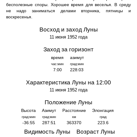
бесполезные споры. Хорошее время для веселья. В среду
не надо заниматься делами вторника, пятницы и
воскресенья.
Восход и заход Луны
11 июня 1952 года
Заход за горизонт
время
азимут
час:мин
град:мин
7:00
228:03
Характеристика Луны на 12:00
11 июня 1952 года
Положение Луны
Высота
Азимут
Расстояние
Элонгация
град:мин
град:мин
км
град
-36:55
287:51
363370
223.6
Видимость Луны
Возраст Луны