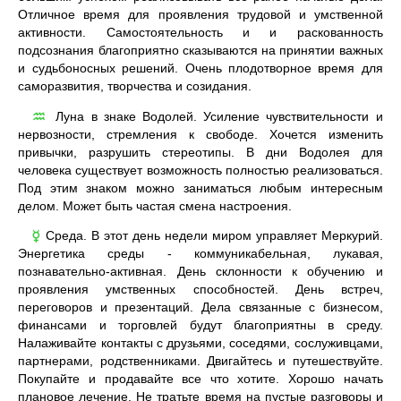
Отличное время для проявления трудовой и умственной
активности. Самостоятельность и и раскованность
подсознания благоприятно сказываются на принятии важных
и судьбоносных решений. Очень плодотворное время для
саморазвития, творчества и созидания.
Луна в знаке Водолей. Усиление чувствительности и
♒
нервозности, стремления к свободе. Хочется изменить
привычки, разрушить стереотипы. В дни Водолея для
человека существует возможность полностью реализоваться.
Под этим знаком можно заниматься любым интересным
делом. Может быть частая смена настроения.
Среда. В этот день недели миром управляет Меркурий.
☿
Энергетика среды - коммуникабельная, лукавая,
познавательно-активная. День склонности к обучению и
проявления умственных способностей. День встреч,
переговоров и презентаций. Дела связанные с бизнесом,
финансами и торговлей будут благоприятны в среду.
Налаживайте контакты с друзьями, соседями, сослуживцами,
партнерами, родственниками. Двигайтесь и путешествуйте.
Покупайте и продавайте все что хотите. Хорошо начать
плановое лечение. Не тратьте время на пустые разговоры и