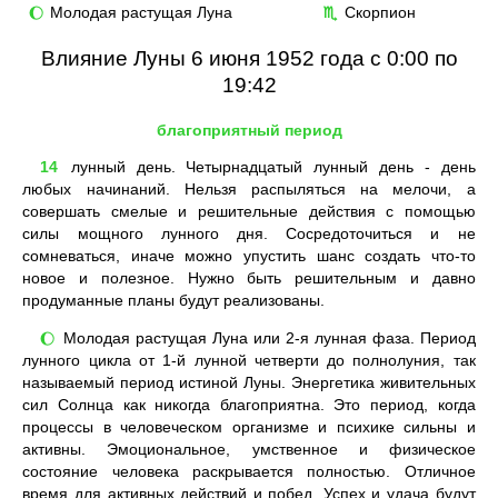
Молодая растущая Луна
Скорпион
🌔
♏
Влияние Луны 6 июня 1952 года с 0:00 по
19:42
благоприятный период
14
лунный день. Четырнадцатый лунный день - день
любых начинаний. Нельзя распыляться на мелочи, а
совершать смелые и решительные действия с помощью
силы мощного лунного дня. Сосредоточиться и не
сомневаться, иначе можно упустить шанс создать что-то
новое и полезное. Нужно быть решительным и давно
продуманные планы будут реализованы.
Молодая растущая Луна или 2-я лунная фаза. Период
🌔
лунного цикла от 1-й лунной четверти до полнолуния, так
называемый период истиной Луны. Энергетика живительных
сил Солнца как никогда благоприятна. Это период, когда
процессы в человеческом организме и психике сильны и
активны. Эмоциональное, умственное и физическое
состояние человека раскрывается полностью. Отличное
время для активных действий и побед. Успех и удача будут