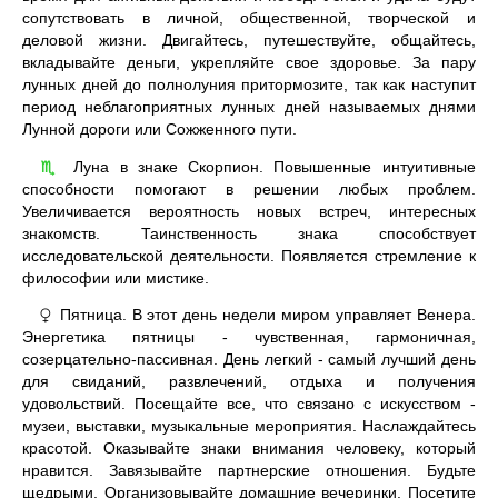
сопутствовать в личной, общественной, творческой и
деловой жизни. Двигайтесь, путешествуйте, общайтесь,
вкладывайте деньги, укрепляйте свое здоровье. За пару
лунных дней до полнолуния притормозите, так как наступит
период неблагоприятных лунных дней называемых днями
Лунной дороги или Сожженного пути.
Луна в знаке Скорпион. Повышенные интуитивные
♏
способности помогают в решении любых проблем.
Увеличивается вероятность новых встреч, интересных
знакомств. Таинственность знака способствует
исследовательской деятельности. Появляется стремление к
философии или мистике.
Пятница. В этот день недели миром управляет Венера.
♀
Энергетика пятницы - чувственная, гармоничная,
созерцательно-пассивная. День легкий - самый лучший день
для свиданий, развлечений, отдыха и получения
удовольствий. Посещайте все, что связано с искусством -
музеи, выставки, музыкальные мероприятия. Наслаждайтесь
красотой. Оказывайте знаки внимания человеку, который
нравится. Завязывайте партнерские отношения. Будьте
щедрыми. Организовывайте домашние вечеринки. Посетите