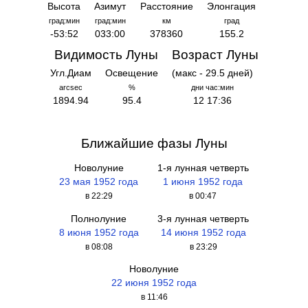
Высота
Азимут
Расстояние
Элонгация
град:мин
град:мин
км
град
-53:52
033:00
378360
155.2
Видимость Луны
Возраст Луны
Угл.Диам
Освещение
(макс - 29.5 дней)
arcsec
%
дни час:мин
1894.94
95.4
12 17:36
Ближайшие фазы Луны
Новолуние
1-я лунная четверть
23 мая 1952 года
1 июня 1952 года
в 22:29
в 00:47
Полнолуние
3-я лунная четверть
8 июня 1952 года
14 июня 1952 года
в 08:08
в 23:29
Новолуние
22 июня 1952 года
в 11:46