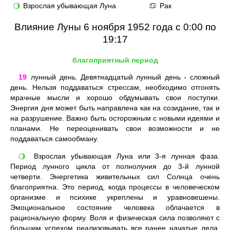
Взрослая убывающая Луна
Рак
🌖
♋
Влияние Луны 6 ноября 1952 года с 0:00 по
19:17
благоприятный период
19
лунный день. Девятнадцатый лунный день - сложный
день. Нельзя поддаваться стрессам, необходимо отгонять
мрачные мысли и хорошо обдумывать свои поступки.
Энергия дня может быть направлена как на созидание, так и
на разрушение. Важно быть осторожным с новыми идеями и
планами. Не переоценивать свои возможности и не
поддаваться самообману.
Взрослая убывающая Луна или 3-я лунная фаза.
🌖
Период лунного цикла от полнолуния до 3-й лунной
четверти. Энергетика живительных сил Солнца очень
благоприятна. Это период, когда процессы в человеческом
организме и психике укреплены и уравновешены.
Эмоциональное состояние человека облачается в
рациональную форму. Воля и физическая сила позволяют с
большим успехом реализовывать все ранее начатые дела.