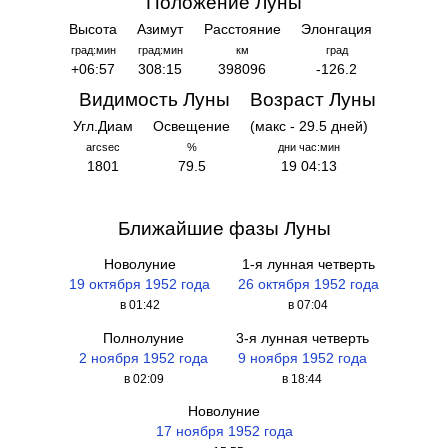
Положение Луны
Высота
Азимут
Расстояние
Элонгация
град:мин
град:мин
км
град
+06:57
308:15
398096
-126.2
Видимость Луны
Возраст Луны
Угл.Диам
Освещение
(макс - 29.5 дней)
arcsec
%
дни час:мин
1801
79.5
19 04:13
Ближайшие фазы Луны
Новолуние
1-я лунная четверть
19 октября 1952 года
26 октября 1952 года
в 01:42
в 07:04
Полнолуние
3-я лунная четверть
2 ноября 1952 года
9 ноября 1952 года
в 02:09
в 18:44
Новолуние
17 ноября 1952 года