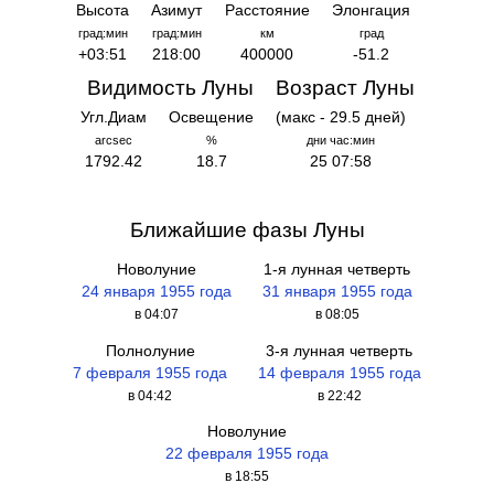
Высота
Азимут
Расстояние
Элонгация
град:мин
град:мин
км
град
+03:51
218:00
400000
-51.2
Видимость Луны
Возраст Луны
Угл.Диам
Освещение
(макс - 29.5 дней)
arcsec
%
дни час:мин
1792.42
18.7
25 07:58
Ближайшие фазы Луны
Новолуние
1-я лунная четверть
24 января 1955 года
31 января 1955 года
в 04:07
в 08:05
Полнолуние
3-я лунная четверть
7 февраля 1955 года
14 февраля 1955 года
в 04:42
в 22:42
Новолуние
22 февраля 1955 года
в 18:55