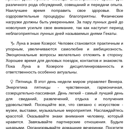
различного рода обсуждений, совещаний и передачи опыта.
Наилучшее время поправить свое здоровье. Все
оздоровительные процедуры благоприятны. Физические
нагрузки должны быть умеренными. За пару лунных дней до
новолуния усильте свое внимание, так как наступит период
неблагоприятных лунных дней называемых днями Гекаты.
Луна в знаке Козерог. Человек становится практичным и
♑
упорным, увеличиваются самолюбие и амбициозность.
Эмоциональные вопросы желательно отложить в сторону.
Хорошее время для деловых поездок, контактов и знакомств.
Пока Луна в Козероге дисциплинированность и
ответственность особенно актуальны.
Пятница. В этот день недели миром управляет Венера.
♀
Энергетика пятницы - чувственная, гармоничная,
созерцательно-пассивная. День легкий - самый лучший день
для свиданий, развлечений, отдыха и получения
удовольствий. Посещайте все, что связано с искусством -
музеи, выставки, музыкальные мероприятия. Наслаждайтесь
красотой. Оказывайте знаки внимания человеку, который
нравится. Завязывайте партнерские отношения. Будьте
щедрыми. Организовывайте домашние вечеринки. Посетите