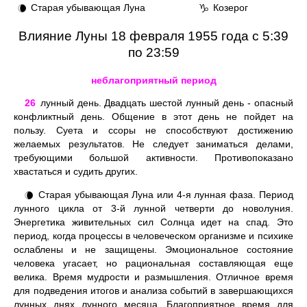
Старая убывающая Луна
Козерог
🌘
♑
Влияние Луны 18 февраля 1955 года с 5:39
по 23:59
неблагоприятный период
26
лунный день. Двадцать шестой лунный день - опасный
конфликтный день. Общение в этот день не пойдет на
пользу. Суета и ссоры не способствуют достижению
желаемых результатов. Не следует заниматься делами,
требующими большой активности. Противопоказано
хвастаться и судить других.
Старая убывающая Луна или 4-я лунная фаза. Период
🌘
лунного цикла от 3-й лунной четверти до новолуния.
Энергетика живительных сил Солнца идет на спад. Это
период, когда процессы в человеческом организме и психике
ослаблены и не защищены. Эмоциональное состояние
человека угасает, но рациональная составляющая еще
велика. Время мудрости и размышления. Отличное время
для подведения итогов и анализа событий в завершающихся
лунных днях лунного месяца. Благоприятное время для