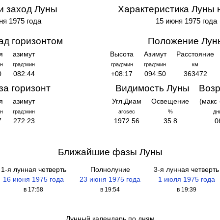
и заход Луны
Характеристика Луны 
ня 1975 года
15 июня 1975 года
ад горизонтом
Положение Лун
я
азимут
Высота
Азимут
Расстояние
н
град:мин
град:мин
град:мин
км
0
082:44
+08:17
094:50
363472
за горизонт
Видимость Луны
Возр
я
азимут
Угл.Диам
Освещение
(макс 
н
град:мин
arcsec
%
дн
7
272:23
1972.56
35.8
0
Ближайшие фазы Луны
1-я лунная четверть
Полнолуние
3-я лунная четверть
16 июня 1975 года
23 июня 1975 года
1 июля 1975 года
в 17:58
в 19:54
в 19:39
Лунный календарь по дням