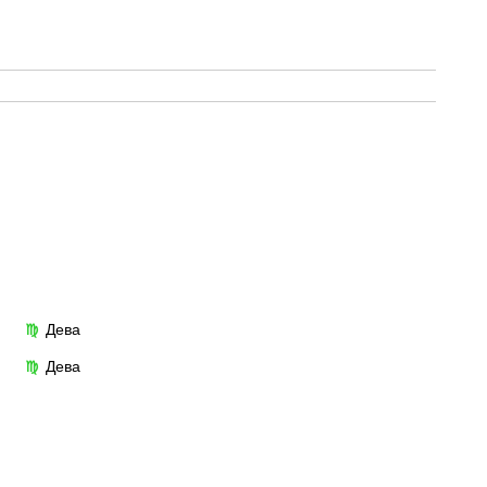
Дева
♍
Дева
♍
9