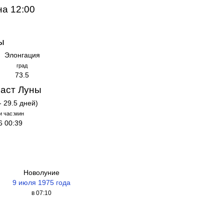
на 12:00
ы
Элонгация
град
73.5
аст Луны
- 29.5 дней)
и час:мин
6 00:39
Новолуние
9 июля 1975 года
в 07:10