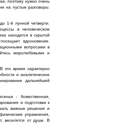
ика, поэтому нужно очень
ии на пустые разговоры.
о 1-й лунной четверти.
роцессы в человеческом
ека находится в скрытой
посещает вдохновение.
зационными вопросами в
вайтесь миролюбивыми и
 В это время характерно
обности и аналитическое
анировании дальнейшей
сенья - божественная,
днования и подготовки к
имать важные решения и
физические упражнения,
т, веселятся от души. В