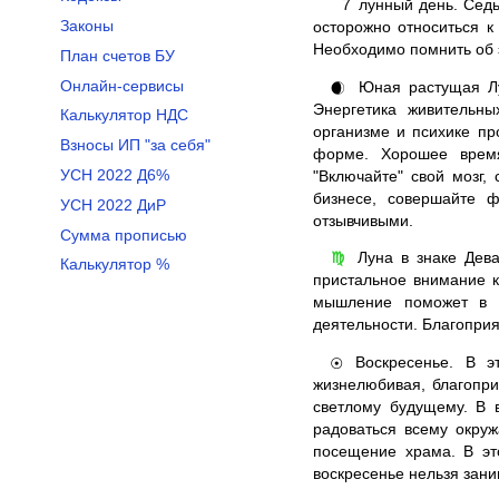
7
лунный день. Седьм
Законы
осторожно относиться к
Необходимо помнить об э
План счетов БУ
Онлайн-сервисы
Юная растущая Лун
🌒
Энергетика живительны
Калькулятор НДС
организме и психике пр
Взносы ИП "за себя"
форме. Хорошее время
УСН 2022 Д6%
"Включайте" свой мозг
бизнесе, совершайте ф
УСН 2022 ДиР
отзывчивыми.
Сумма прописью
Луна в знаке Дева
♍
Калькулятор %
пристальное внимание к
мышление поможет в р
деятельности. Благопри
Воскресенье. В эт
☉
жизнелюбивая, благопри
светлому будущему. В 
радоваться всему окру
посещение храма. В это
воскресенье нельзя зани