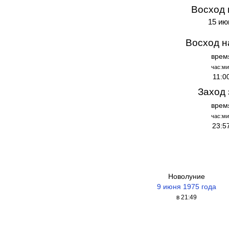
Восход 
15 ию
Восход н
врем
час:ми
11:0
Заход 
врем
час:ми
23:5
Новолуние
9 июня 1975 года
в 21:49