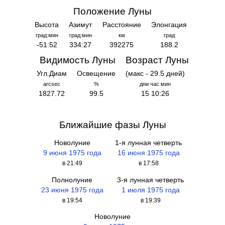
Положение Луны
Высота
Азимут
Расстояние
Элонгация
град:мин
град:мин
км
град
-51:52
334:27
392275
188.2
Видимость Луны
Возраст Луны
Угл.Диам
Освещение
(макс - 29.5 дней)
arcsec
%
дни час:мин
1827.72
99.5
15 10:26
Ближайшие фазы Луны
Новолуние
1-я лунная четверть
9 июня 1975 года
16 июня 1975 года
в 21:49
в 17:58
Полнолуние
3-я лунная четверть
23 июня 1975 года
1 июля 1975 года
в 19:54
в 19:39
Новолуние