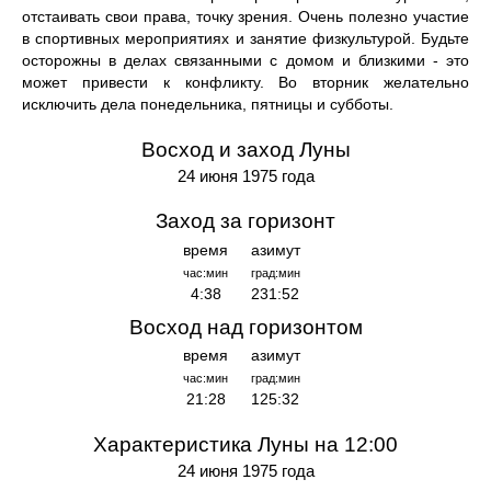
отстаивать свои права, точку зрения. Очень полезно участие
в спортивных мероприятиях и занятие физкультурой. Будьте
осторожны в делах связанными с домом и близкими - это
может привести к конфликту. Во вторник желательно
исключить дела понедельника, пятницы и субботы.
Восход и заход Луны
24 июня 1975 года
Заход за горизонт
время
азимут
час:мин
град:мин
4:38
231:52
Восход над горизонтом
время
азимут
час:мин
град:мин
21:28
125:32
Характеристика Луны на 12:00
24 июня 1975 года