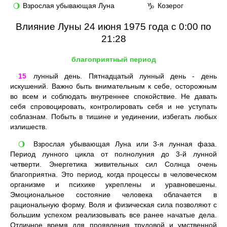
Взрослая убывающая Луна
Козерог
🌖
♑
Влияние Луны 24 июня 1975 года с 0:00 по
21:28
благоприятный период
15
лунный день. Пятнадцатый лунный день - день
искушений. Важно быть внимательным к себе, осторожным
во всем и соблюдать внутреннее спокойствие. Не давать
себя спровоцировать, контролировать себя и не уступать
соблазнам. Побыть в тишине и уединении, избегать любых
излишеств.
Взрослая убывающая Луна или 3-я лунная фаза.
🌖
Период лунного цикла от полнолуния до 3-й лунной
четверти. Энергетика живительных сил Солнца очень
благоприятна. Это период, когда процессы в человеческом
организме и психике укреплены и уравновешены.
Эмоциональное состояние человека облачается в
рациональную форму. Воля и физическая сила позволяют с
большим успехом реализовывать все ранее начатые дела.
Отличное время для проявления трудовой и умственной