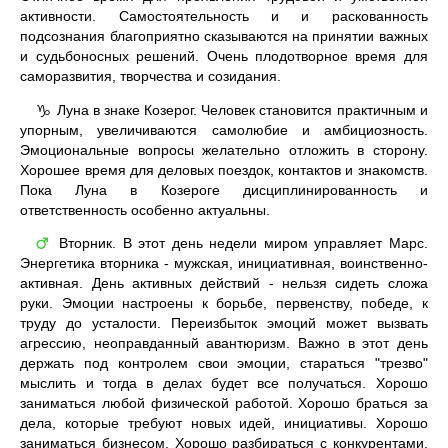
активности. Самостоятельность и и раскованность
подсознания благоприятно сказываются на принятии важных
и судьбоносных решений. Очень плодотворное время для
саморазвития, творчества и созидания.
Луна в знаке Козерог. Человек становится практичным и
♑
упорным, увеличиваются самолюбие и амбициозность.
Эмоциональные вопросы желательно отложить в сторону.
Хорошее время для деловых поездок, контактов и знакомств.
Пока Луна в Козероге дисциплинированность и
ответственность особенно актуальны.
Вторник. В этот день недели миром управляет Марс.
♂
Энергетика вторника - мужская, инициативная, воинственно-
активная. День активных действий - нельзя сидеть сложа
руки. Эмоции настроены к борьбе, первенству, победе, к
труду до усталости. Переизбыток эмоций может вызвать
агрессию, неоправданный авантюризм. Важно в этот день
держать под контролем свои эмоции, стараться "трезво"
мыслить и тогда в делах будет все получаться. Хорошо
заниматься любой физической работой. Хорошо браться за
дела, которые требуют новых идей, инициативы. Хорошо
заниматься бизнесом. Хорошо разбираться с конкурентами,