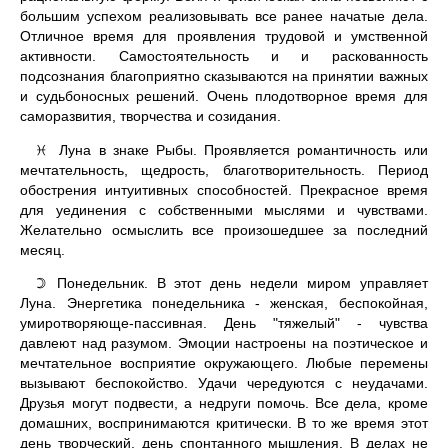
большим успехом реализовывать все ранее начатые дела.
Отличное время для проявления трудовой и умственной
активности. Самостоятельность и и раскованность
подсознания благоприятно сказываются на принятии важных
и судьбоносных решений. Очень плодотворное время для
саморазвития, творчества и созидания.
Луна в знаке Рыбы. Проявляется романтичность или
♓
мечтательность, щедрость, благотворительность. Период
обострения интуитивных способностей. Прекрасное время
для уединения с собственными мыслями и чувствами.
Желательно осмыслить все произошедшее за последний
месяц.
Понедельник. В этот день недели миром управляет
☽
Луна. Энергетика понедельника - женская, беспокойная,
умиротворяюще-пассивная. День "тяжелый" - чувства
давлеют над разумом. Эмоции настроены на поэтическое и
мечтательное восприятие окружающего. Любые перемены
вызывают беспокойство. Удачи чередуются с неудачами.
Друзья могут подвести, а недруги помочь. Все дела, кроме
домашних, воспринимаются критически. В то же время этот
день творческий, день спонтанного мышления. В делах не