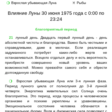
Взрослая убывающая Луна
Рыбы
🌖
♓
Влияние Луны 30 июня 1975 года с 0:00 по
23:24
благоприятный период
21
лунный день. Двадцать первый лунный день - день
абсолютной чистоты и благородства. Важно быть честными и
справедливыми, даже в мелочах. Если реализация
задуманного потребует каких-либо жертв не
останавливаться. Всецело отдаться делу и есть вероятность
приобрести совершенно новый уровень ваших
возможностей. Можно превзойти самого себя и обрести
долгожданную свободу.
Взрослая убывающая Луна или 3-я лунная фаза.
🌖
Период лунного цикла от полнолуния до 3-й лунной
четверти. Энергетика живительных сил Солнца очень
благоприятна. Это период, когда процессы в человеческом
организме и психике укреплены и уравновешены.
Эмоциональное состояние человека облачается в
рациональную форму. Воля и физическая сила позволяют с