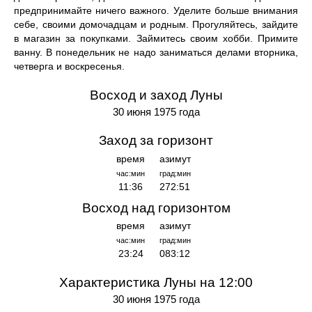
предпринимайте ничего важного. Уделите больше внимания
себе, своими домочадцам и родным. Прогуляйтесь, зайдите
в магазин за покупками. Займитесь своим хобби. Примите
ванну. В понедельник не надо заниматься делами вторника,
четверга и воскресенья.
Восход и заход Луны
30 июня 1975 года
Заход за горизонт
время
азимут
час:мин
град:мин
11:36
272:51
Восход над горизонтом
время
азимут
час:мин
град:мин
23:24
083:12
Характеристика Луны на 12:00
30 июня 1975 года