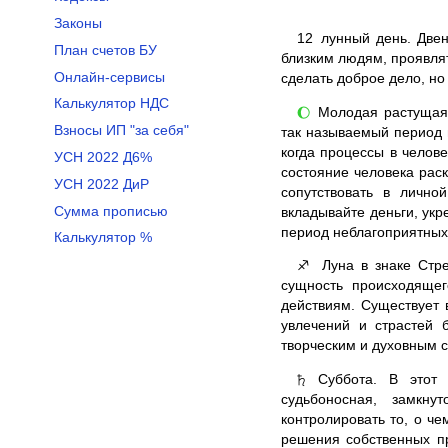
Законы
12
лунный день. Двен
План счетов БУ
близким людям, проявлят
Онлайн-сервисы
сделать доброе дело, но
Калькулятор НДС
Молодая растущая Л
🌔
Взносы ИП "за себя"
так называемый период 
когда процессы в челов
УСН 2022 Д6%
состояние человека раск
УСН 2022 ДиР
сопутствовать в лично
Сумма прописью
вкладывайте деньги, укр
период неблагоприятных
Калькулятор %
Луна в знаке Стре
♐
сущность происходящег
действиям. Существует 
увлечений и страстей 
творческим и духовным 
Суббота. В этот д
♄
судьбоносная, замкну
контролировать то, о ч
решения собственных пр