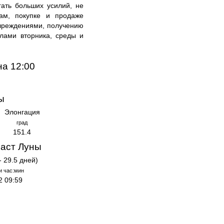
гать больших усилий, не
там, покупке и продаже
чреждениями, получению
лами вторника, среды и
на 12:00
ы
Элонгация
град
151.4
аст Луны
- 29.5 дней)
и час:мин
2 09:59