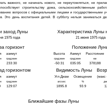
елать важного, не начинать нового, не переутомляться, не прила
способствует строительству дома, сельскохозяйственным рабо
рованию вопросов с официальными лицами и государственными у
в. Это день воспитания детей. В субботу нельзя заниматься де
и заход Луны
Характеристика Луны 
ня 1975 года
21 июня 1975 года
за горизонт
Положение Лун
я
азимут
Высота
Азимут
Расстояние
н
град:мин
град:мин
град:мин
км
233:30
-50:31
035:05
378188
ад горизонтом
Видимость Луны
Возр
я
азимут
Угл.Диам
Освещение
(макс 
н
град:мин
arcsec
%
дн
0
129:07
1895.8
93.9
1
Ближайшие фазы Луны