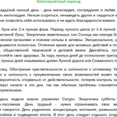
благоприятный период
адцатый лунный день - день милосердия, сострадания и любви.
ь милосердие. Нельзя ссориться, ненавидеть других и сердиться 
 не позволять себя использовать и не ждать благодарности взамен.
уна или 2-я лунная фаза. Период лунного цикла от 1-й лунной 
истиной Луны. Энергетика живительных сил Солнца как никогда бл
еческом организме и психике сильны и активны. Эмоциональное, 
рывается полностью. Отличное время для активных действий и по
й, общественной, творческой и деловой жизни. Двигайтесь, пут
епляйте свое здоровье. За пару лунных дней до полнолуния притор
 лунных дней называемых днями Лунной дороги или Сожженного п
лец. Обострение чувствительности и склонности к оптимизму. Н
о и склонность к преувеличению своих возможностей может п
вероятность оторваться от действительности, потеряв контроль 
берут начало в эти дни, так как обычные проблемы становят
стремлением.
ень недели миром управляет Сатурн. Энергетика субботы 
то-пассивная. День трудный - нужно ограничивать свои ж
ем говорится. День уединения, концентрации, молчания, размышл
облем и подведения итогов. В этот день следует отдыхать (отд