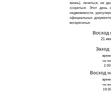
жизнь), лечиться, не д
ссориться. Этот день 
недвижимости, урегули
официальных документо
воскресенья.
Восход 
21 ию
Заход 
врем
час:ми
2:00
Восход н
врем
час:ми
19:0