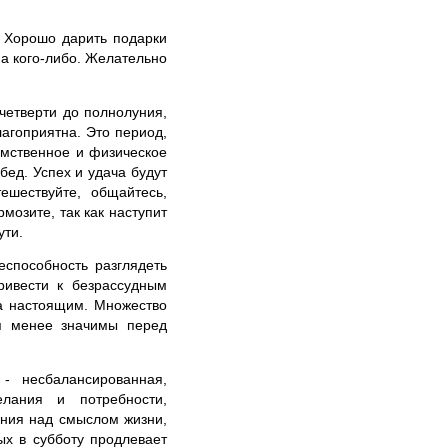
 Хорошо дарить подарки
на кого-либо. Желательно
четверти до полнолуния,
агоприятна. Это период,
умственное и физическое
бед. Успех и удача будут
ешествуйте, общайтесь,
мозите, так как наступит
ути.
еспособность разглядеть
ривести к безрассудным
на настоящим. Множество
ся менее значимы перед
- несбалансированная,
елания и потребности,
ения над смыслом жизни,
ых в субботу продлевает