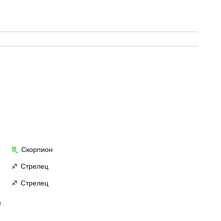
Скорпион
♏
Стрелец
♐
Стрелец
♐
0