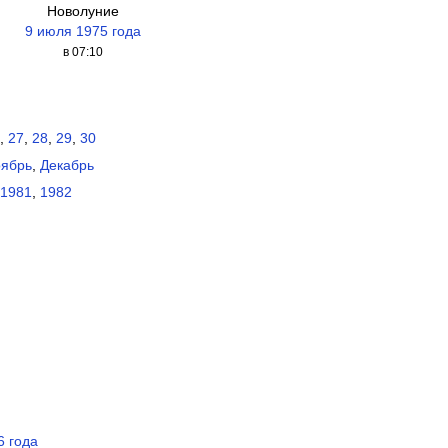
Новолуние
9 июля 1975 года
в 07:10
,
27
,
28
,
29
,
30
ябрь
,
Декабрь
1981
,
1982
6 года