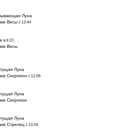
бывающая Луна
наке Весы
с 12:44
ие
в 6:23
аке Весы
тущая Луна
наке Скорпион
с 12:09
тущая Луна
аке Скорпион
тущая Луна
наке Стрелец
с 13:34