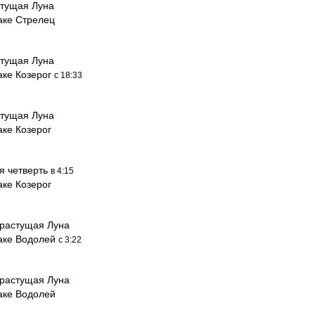
тущая Луна
аке Стрелец
тущая Луна
аке Козерог
с 18:33
тущая Луна
аке Козерог
я четверть
в 4:15
аке Козерог
растущая Луна
наке Водолей
с 3:22
растущая Луна
аке Водолей