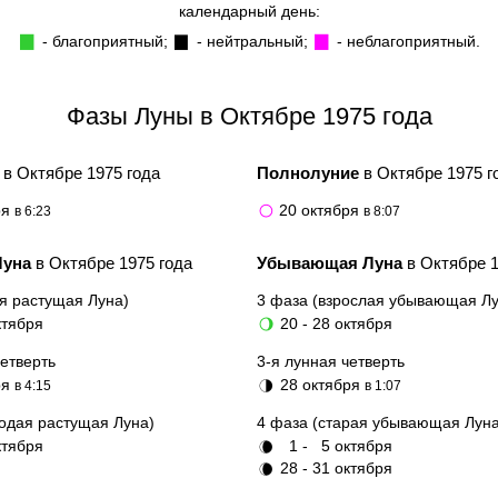
календарный день:
- благоприятный;
- нейтральный;
- неблагоприятный.
▉
▉
▉
Фазы Луны в Октябре 1975 года
е
в Октябре 1975 года
Полнолуние
в Октябре 1975 г
ря
20 октября
в 6:23
🌕
в 8:07
Луна
в Октябре 1975 года
Убывающая Луна
в Октябре 1
я растущая Луна)
3 фаза (взрослая убывающая Лу
ктября
20 - 28 октября
🌖
четверть
3-я лунная четверть
ря
28 октября
в 4:15
🌗
в 1:07
одая растущая Луна)
4 фаза (старая убывающая Луна
ктября
1 - 5 октября
🌘
28 - 31 октября
🌘