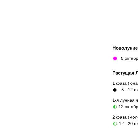
Новолуни
5 октяб
🌑
Растущая 
1 фаза (юна
5 - 12 о
🌒
1-я лунная 
12 октяб
🌓
2 фаза (мол
12 - 20 о
🌔