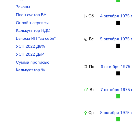
Законы
План счетов БУ
Сб
4 октября 1975 
♄
Онлайн-сервисы
▉
Калькулятор НДС
Взносы ИП "за себя"
Вс
5 октября 1975 
☉
▉
УСН 2022 Д6%
УСН 2022 ДиР
Сумма прописью
Пн
6 октября 1975 
☽
Калькулятор %
▉
Вт
7 октября 1975 
♂
▉
Ср
8 октября 1975 
☿
▉