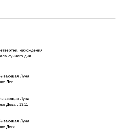
четвертей, нахождения
ала лунного дня.
бывающая Луна
аке Лев
бывающая Луна
наке Дева
с 13:11
бывающая Луна
аке Дева