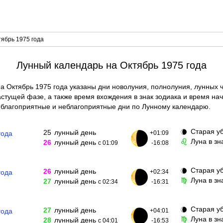
ябрь 1975 года
Лунный календарь на Октябрь 1975 года
а Октябрь 1975 года указаны дни новолуния, полнолуния, лунных 
тущей фазе, а также время вхождения в знак зодиака и время нач
благоприятные и неблагоприятные дни по Лунному календарю.
Старая у
🌘
25
лунный день
года
+01:09
Луна в зн
♌
26
лунный день
с 01:09
-16:08
Старая у
🌘
26
лунный день
года
+02:34
Луна в з
♍
27
лунный день
с 02:34
-16:31
Старая у
🌘
27
лунный день
года
+04:01
Луна в зн
♍
28
лунный день
с 04:01
-16:53