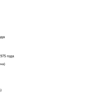
ода
975 года
на)
)