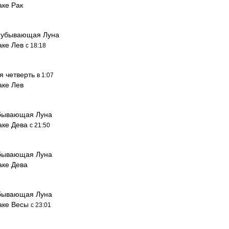
аке Рак
 убывающая Луна
аке Лев
с 18:18
я четверть
в 1:07
аке Лев
бывающая Луна
наке Дева
с 21:50
бывающая Луна
аке Дева
бывающая Луна
наке Весы
с 23:01