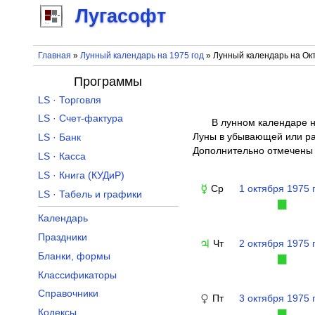
Лугасофт
Главная
»
Лунный календарь на 1975 год
» Лунный календарь на Окт
Программы
LS · Торговля
LS · Счет-фактура
В лунном календаре н
Луны в убывающей или рас
LS · Банк
Дополнительно отмечены 
LS · Касса
LS · Книга (КУДиР)
Ср
1 октября 1975 
☿
LS · Табель и графики
▉
Календарь
Праздники
Чт
2 октября 1975 
♃
Бланки, формы
▉
Классификаторы
Справочники
Пт
3 октября 1975 
♀
Кодексы
▉