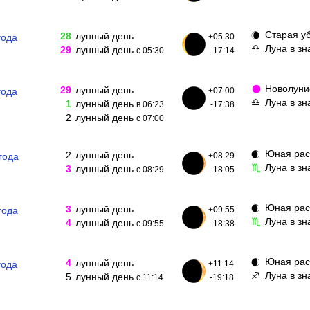
Старая у
🌘
28
лунный день
года
+05:30
Луна в з
♎
29
лунный день
с 05:30
-17:14
Новолун
🌑
29
лунный день
года
+07:00
Луна в зн
♎
1
лунный день
в 06:23
-17:38
2
лунный день
с 07:00
Юная рас
🌒
2
лунный день
года
+08:29
Луна в з
♏
3
лунный день
с 08:29
-18:05
Юная рас
🌒
3
лунный день
года
+09:55
Луна в зн
♏
4
лунный день
с 09:55
-18:38
Юная рас
🌒
4
лунный день
года
+11:14
Луна в з
♐
5
лунный день
с 11:14
-19:18