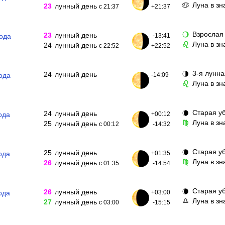
Луна в зн
♋
23
лунный день
с 21:37
+21:37
Взрослая
🌖
23
лунный день
года
-13:41
Луна в зн
♌
24
лунный день
с 22:52
+22:52
3-я лунна
🌗
24
лунный день
ода
-14:09
Луна в зн
♌
Старая у
🌘
24
лунный день
ода
+00:12
Луна в з
♍
25
лунный день
с 00:12
-14:32
Старая у
🌘
25
лунный день
ода
+01:35
Луна в зн
♍
26
лунный день
с 01:35
-14:54
Старая у
🌘
26
лунный день
ода
+03:00
Луна в з
♎
27
лунный день
с 03:00
-15:15