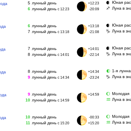
Юная рас
🌒
5
лунный день
года
+12:23
Луна в зн
♐
6
лунный день
с 12:23
-20:09
Юная рас
🌒
6
лунный день
ода
+13:18
Луна в зн
♑
7
лунный день
с 13:18
-21:08
Юная рас
🌒
7
лунный день
ода
+14:01
Луна в зн
♑
8
лунный день
с 14:01
-22:14
1-я лунна
🌓
8
лунный день
ода
+14:34
Луна в зн
♑
9
лунный день
с 14:34
-23:24
Молодая 
🌔
9
лунный день
года
+14:59
Луна в з
♒
10
лунный день
с 14:59
Молодая 
🌔
10
лунный день
ода
-00:33
Луна в зн
♒
11
лунный день
с 15:20
+15:20