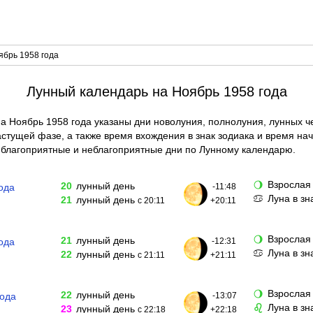
ябрь 1958 года
Лунный календарь на Ноябрь 1958 года
а Ноябрь 1958 года указаны дни новолуния, полнолуния, лунных ч
тущей фазе, а также время вхождения в знак зодиака и время нач
благоприятные и неблагоприятные дни по Лунному календарю.
Взрослая
🌖
20
лунный день
ода
-11:48
Луна в зн
♋
21
лунный день
с 20:11
+20:11
Взрослая
🌖
21
лунный день
ода
-12:31
Луна в зн
♋
22
лунный день
с 21:11
+21:11
Взрослая
🌖
22
лунный день
года
-13:07
Луна в зн
♌
23
лунный день
с 22:18
+22:18