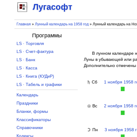
Лугасофт
Главная
»
Лунный календарь на 1958 год
» Лунный календарь на Но
Программы
LS · Торговля
LS · Счет-фактура
В лунном календаре н
Луны в убывающей или рас
LS · Банк
Дополнительно отмечены 
LS · Касса
LS · Книга (КУДиР)
Сб
1 ноября 1958 г
♄
LS · Табель и графики
▉
Календарь
Праздники
Вс
2 ноября 1958 г
☉
Бланки, формы
▉
Классификаторы
Справочники
Пн
3 ноября 1958 
☽
Кодексы
▉