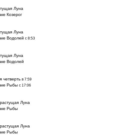
тущая Луна
аке Козерог
тущая Луна
наке Водолей
с 8:53
тущая Луна
аке Водолей
я четверть
в 7:59
наке Рыбы
с 17:06
растущая Луна
наке Рыбы
растущая Луна
наке Рыбы