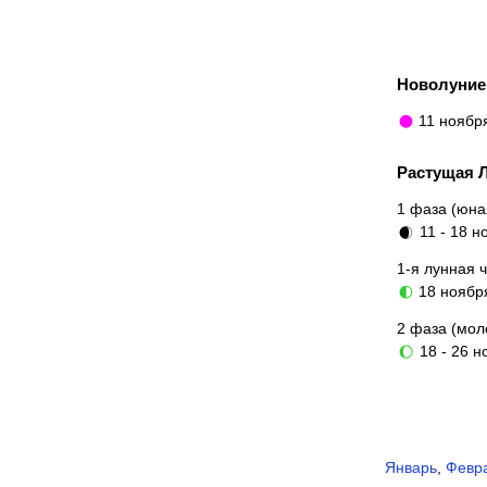
Новолуни
11 ноябр
🌑
Растущая 
1 фаза (юна
11 - 18 н
🌒
1-я лунная 
18 нояб
🌓
2 фаза (мол
18 - 26 н
🌔
Январь
,
Февр