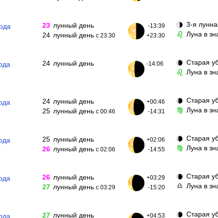
3-я лунна
🌗
23
лунный день
года
-13:39
Луна в зн
♌
24
лунный день
с 23:30
+23:30
Старая у
🌘
24
лунный день
ода
-14:06
Луна в зн
♌
Старая у
🌘
24
лунный день
ода
+00:46
Луна в з
♍
25
лунный день
с 00:46
-14:31
Старая у
🌘
25
лунный день
ода
+02:06
Луна в зн
♍
26
лунный день
с 02:06
-14:55
Старая у
🌘
26
лунный день
ода
+03:29
Луна в з
♎
27
лунный день
с 03:29
-15:20
Старая у
🌘
27
лунный день
ода
+04:53