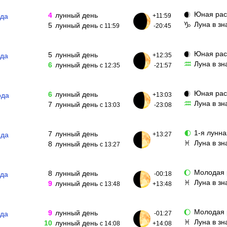
Юная рас
🌒
4
лунный день
ода
+11:59
Луна в зн
♑
5
лунный день
с 11:59
-20:45
Юная рас
🌒
5
лунный день
ода
+12:35
Луна в з
♒
6
лунный день
с 12:35
-21:57
Юная рас
🌒
6
лунный день
ода
+13:03
Луна в зн
♒
7
лунный день
с 13:03
-23:08
1-я лунна
🌓
7
лунный день
ода
+13:27
Луна в з
♓
8
лунный день
с 13:27
Молодая 
🌔
8
лунный день
ода
-00:18
Луна в з
♓
9
лунный день
с 13:48
+13:48
Молодая 
🌔
9
лунный день
ода
-01:27
Луна в з
♓
10
лунный день
с 14:08
+14:08