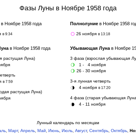
Фазы Луны в Ноябре 1958 года
е
в Ноябре 1958 года
Полнолуние
в Ноябре 1958 го
я
26 ноября
в 9:34
🌕
в 13:18
Луна
в Ноябре 1958 года
Убывающая Луна
в Ноябре 19
я растущая Луна)
3 фаза (взрослая убывающая Лу
оября
1 - 4 ноября
🌖
26 - 30 ноября
🌖
четверть
3-я лунная четверть
ря
в 7:59
4 ноября
🌗
в 17:20
одая растущая Луна)
4 фаза (старая убывающая Луна
оября
4 - 11 ноября
🌘
Лунный календарь по месяцам
аль
,
Март
,
Апрель
,
Май
,
Июнь
,
Июль
,
Август
,
Сентябрь
,
Октябрь
,
Но