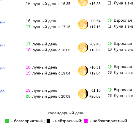
Луна в з
♊
16
лунный день
с 16:35
+16:35
Взрослая
🌖
16
лунный день
ода
-08:54
Луна в з
♊
17
лунный день
с 17:16
+17:16
Взрослая
🌖
17
лунный день
ода
-09:46
Луна в зн
♋
18
лунный день
с 18:06
+18:06
Взрослая
🌖
18
лунный день
ода
-10:31
Луна в зн
♋
19
лунный день
с 19:04
+19:04
Взрослая
🌖
19
лунный день
ода
-11:10
Луна в зн
♋
20
лунный день
с 20:08
+20:08
календарный день:
- благоприятный;
- нейтральный;
- неблагоприятный.
▉
▉
▉