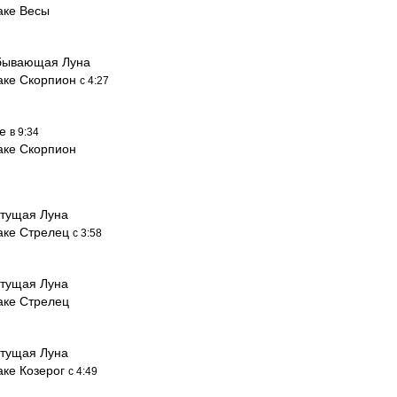
аке Весы
бывающая Луна
наке Скорпион
с 4:27
ие
в 9:34
аке Скорпион
тущая Луна
наке Стрелец
с 3:58
тущая Луна
аке Стрелец
тущая Луна
аке Козерог
с 4:49