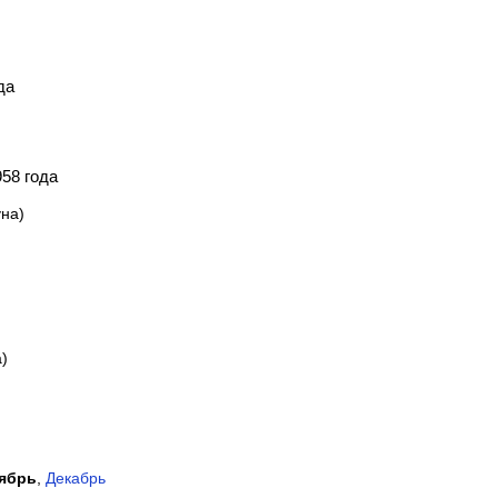
да
58 года
на)
)
ябрь
,
Декабрь