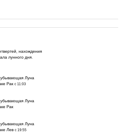
етвертей, нахождения
ала лунного дня.
 убывающая Луна
аке Рак
с 11:03
 убывающая Луна
аке Рак
 убывающая Луна
аке Лев
с 19:55