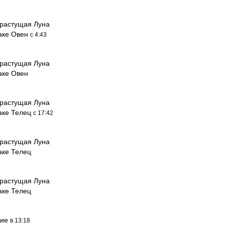
растущая Луна
наке Овен
с 4:43
растущая Луна
аке Овен
растущая Луна
наке Телец
с 17:42
растущая Луна
аке Телец
растущая Луна
аке Телец
ние
в 13:18