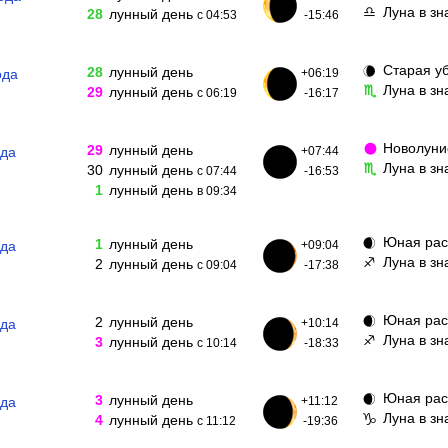
Луна в зн
♎
28
лунный день
с 04:53
-15:46
Старая у
🌘
28
лунный день
ода
+06:19
Луна в з
♏
29
лунный день
с 06:19
-16:17
Новолун
🌑
29
лунный день
ода
+07:44
Луна в зн
♏
30
лунный день
с 07:44
-16:53
1
лунный день
в 09:34
Юная рас
🌒
1
лунный день
ода
+09:04
Луна в з
♐
2
лунный день
с 09:04
-17:38
Юная рас
🌒
2
лунный день
ода
+10:14
Луна в зн
♐
3
лунный день
с 10:14
-18:33
Юная рас
🌒
3
лунный день
ода
+11:12
Луна в зн
♑
4
лунный день
с 11:12
-19:36