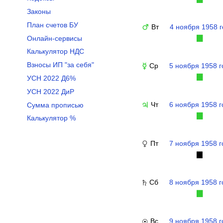
Законы
План счетов БУ
Вт
4 ноября 1958 
♂
Онлайн-сервисы
▉
Калькулятор НДС
Взносы ИП "за себя"
Ср
5 ноября 1958 г
☿
▉
УСН 2022 Д6%
УСН 2022 ДиР
Чт
6 ноября 1958 г
Сумма прописью
♃
▉
Калькулятор %
Пт
7 ноября 1958 г
♀
▉
Сб
8 ноября 1958 г
♄
▉
Вс
9 ноября 1958 г
☉